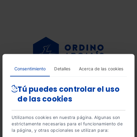
Pasar
al
contenido
principal
Consentimiento
Detalles
Acerca de las cookies
Tú puedes controlar el uso
Elige
de las cookies
Español
tu
Català
idioma
Utilizamos cookies en nuestra página. Algunas son
Français
estrictamente necesarias para el funcionamiento de
la página, y otras opcionales se utilizan para:
English