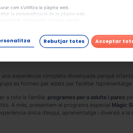
urar com s'utilitza la pàgina web.
ilitar la personalització de la pàgina web.
 publicitat, màrqueting i xarxes socials.
xar a 'D'acord totes', permets la instal·lació de les cookies. Si
eixes configurar-les tu mateix, punxa a 'Configura'.
ersonalitza
Rebutjar totes
Acceptar tot
una experiència completa dissenyada perquè infants 
 grups es formen per edats per facilitar l’aprenentatge 
r a tota la família:
programes per a adults i pares
pen
petits. A més, presentem el programa especial
Màgic S
periència única d’esquí, aprenentatge i diversió a la 