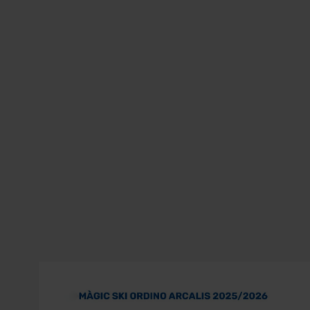
Màgic
Grandvalira
Ski
Ordino
Arcalís