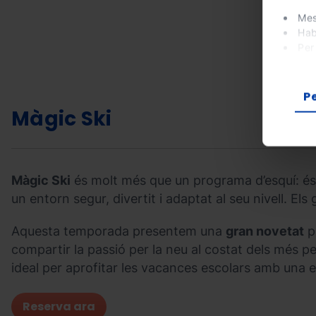
Ordino
Arcalís
Mes
">
Hab
Per
Al pun
prefer
P
Màgic Ski
Màgic Ski
és molt més que un programa d’esquí: és 
un entorn segur, divertit i adaptat al seu nivell. Els
Aquesta temporada presentem una
gran novetat
pe
compartir la passió per la neu al costat dels més 
ideal per aprofitar les vacances escolars amb una ex
Reserva ara