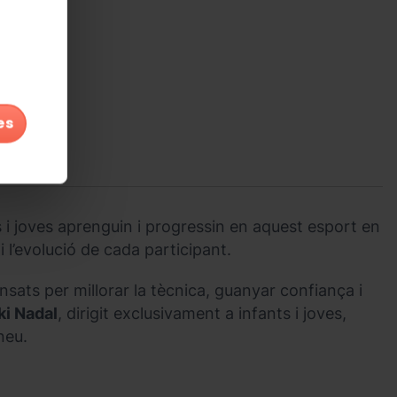
es
i joves aprenguin i progressin en aquest esport en
i l’evolució de cada participant.
sats per millorar la tècnica, guanyar confiança i
ki Nadal
, dirigit exclusivament a infants i joves,
neu.