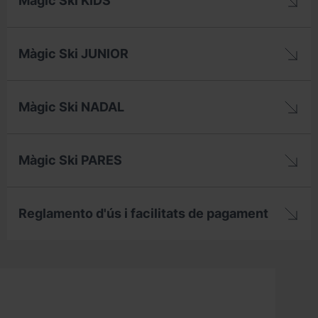
Màgic Ski KIDS
Màgic Ski JUNIOR
Màgic Ski NADAL
Màgic Ski PARES
Reglamento d'ús i facilitats de pagament
Màgic
Ski
Ordino
Arcalís