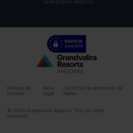
Grandvalira Resorts
Menú
inferior
-
Politica de
Nota
Certificat de protecció de
ordinoarcalis.com
cookies
legal
dades
© 2026 Grandvalira Resorts. Tots els drets
reservats