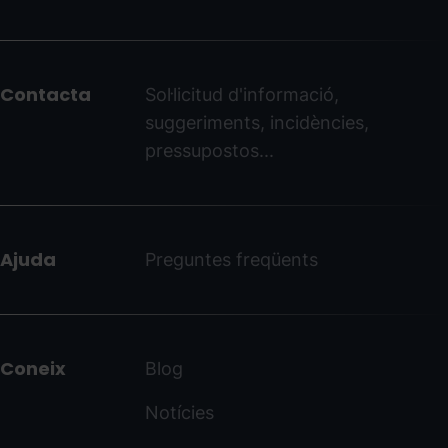
Menú
del
peu
Contacta
Sol·licitud d'informació,
-
suggeriments, incidències,
ordinoarcalis.com
pressupostos...
Ajuda
Preguntes freqüents
Coneix
Blog
Notícies