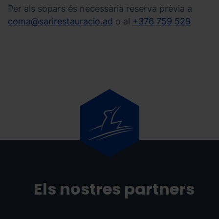
Per als sopars és necessària reserva prèvia a
coma@sarirestauracio.ad
o al
+376 759 529
Els nostres partners