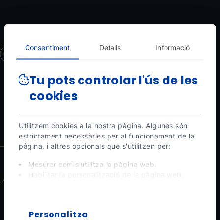
Consentiment
Detalls
Informació
Rep les darreres novetats
i segueix connectat amb Ordino Arcalís
Tu pots controlar l'ús de les
cookies
Registra't ara
Utilitzem cookies a la nostra pàgina. Algunes són
estrictament necessàries per al funcionament de la
pàgina, i altres opcionals que s'utilitzen per:
Mesurar com s'utilitza la pàgina web.
Connecta i comparteix
Habilitar la personalització de la pàgina web.
Per publicitat, màrqueting i xarxes socials.
Facebook
Al punxar a 'D'acord totes', permets la instal·lació de
les cookies. Si prefereixes configurar-les tu mateix,
X
Personalitza
punxa a 'Configura'.