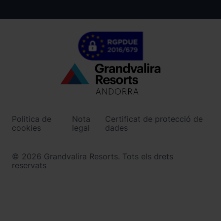
Menú
inferior
-
Politica de
Nota
Certificat de protecció de
ordinoarcalis.com
cookies
legal
dades
© 2026 Grandvalira Resorts. Tots els drets
reservats