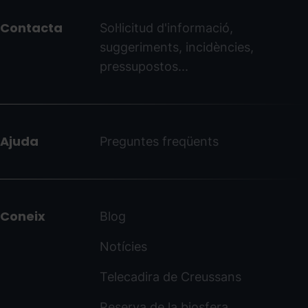
peu
Contacta
Sol·licitud d'informació,
-
suggeriments, incidències,
ordinoarcalis.com
pressupostos...
Ajuda
Preguntes freqüents
Coneix
Blog
Notícies
Telecadira de Creussans
Reserva de la biosfera