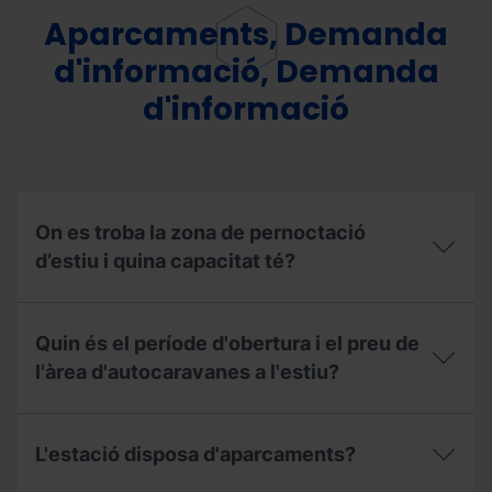
l'horari
de
Aparcaments, Demanda
taquilles
per
d'informació, Demanda
comprar
d'informació
o
recollir
els
forfets?
On es troba la zona de pernoctació
d’estiu i quina capacitat té?
On
es
Quin és el període d'obertura i el preu de
troba
la
l'àrea d'autocaravanes a l'estiu?
zona
de
Quin
pernoctació
és
d’estiu
L'estació disposa d'aparcaments?
el
i
període
quina