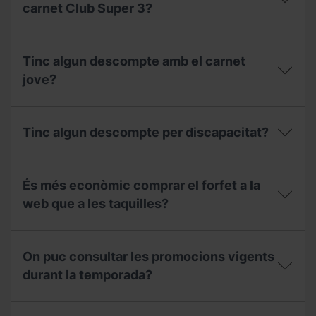
carnet Club Super 3?
El
meu
Tinc algun descompte amb el carnet
fill
té
jove?
algun
descompte
Tinc
amb
algun
el
Tinc algun descompte per discapacitat?
descompte
carnet
amb
Club
el
Tinc
Super
carnet
algun
3?
És més econòmic comprar el forfet a la
jove?
descompte
per
web que a les taquilles?
discapacitat?
És
més
On puc consultar les promocions vigents
econòmic
comprar
durant la temporada?
el
forfet
On
a