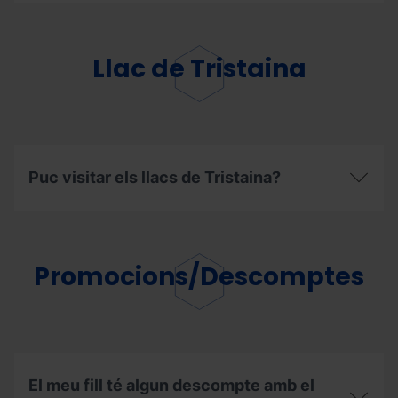
d'obertura
L'estació
capacitat
i
disposa
té?
el
d'aparcaments?
preu
Llac de Tristaina
de
l'àrea
d'autocaravanes
a
l'estiu?
Puc visitar els llacs de Tristaina?
Puc
visitar
els
llacs
Promocions/Descomptes
de
Tristaina?
El meu fill té algun descompte amb el