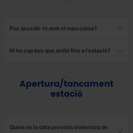
Puc accedir-hi amb el meu cotxe?
Puc
accedir-
Hi ha cap bus que arribi fins a l'estació?
hi
amb
el
Hi
meu
ha
cotxe?
cap
bus
Apertura/tancament
que
arribi
estació
fins
a
l'estació?
Quina és la data prevista d’obertura de