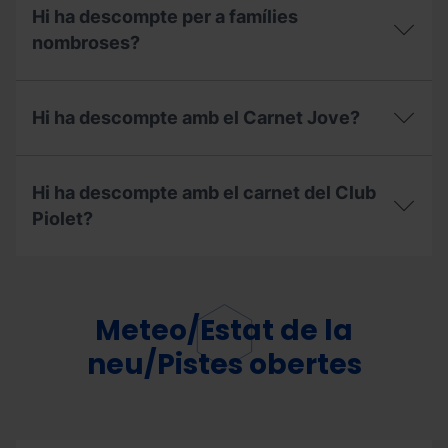
puc
la
Hi ha descompte per a famílies
consultar
web
les
nombroses?
que
promocions
a
vigents
les
Hi
durant
taquilles?
ha
la
Hi ha descompte amb el Carnet Jove?
descompte
temporada?
per
a
Hi
famílies
ha
Hi ha descompte amb el carnet del Club
nombroses?
descompte
amb
Piolet?
el
Carnet
Hi
Jove?
ha
descompte
amb
Meteo/Estat de la
el
carnet
neu/Pistes obertes
del
Club
Piolet?