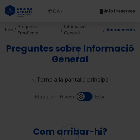
Vés
al
Show
CA
Info i reserves
contingut
available
languages
Preguntes
Informació
Inici
Aparcaments
Show
Freqüents
General
message
Preguntes sobre Informació
General
Torna a la pantalla principal
Filtra per:
Hivern
Estiu
Com arribar-hi?