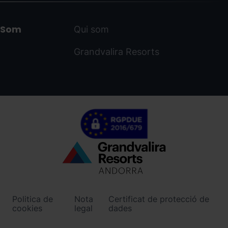
Som
Qui som
Grandvalira Resorts
Menú
inferior
-
Politica de
Nota
Certificat de protecció de
ordinoarcalis.com
cookies
legal
dades