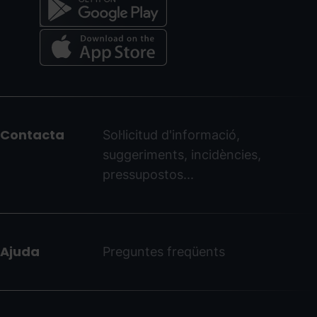
Menú
del
peu
Contacta
Sol·licitud d'informació,
-
suggeriments, incidències,
ordinoarcalis.com
pressupostos...
Ajuda
Preguntes freqüents