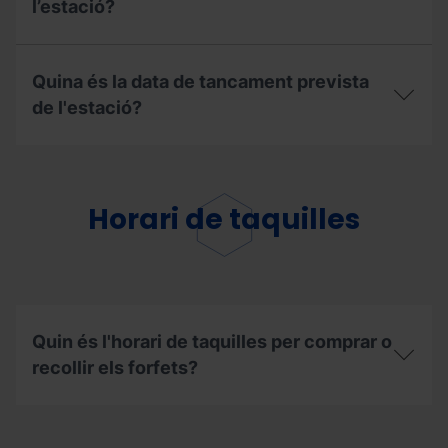
l’estació?
Quina
és
Quina és la data de tancament prevista
la
data
de l'estació?
prevista
d’obertura
Quina
de
és
l’estació?
la
data
Horari de taquilles
de
tancament
prevista
de
l'estació?
Quin és l'horari de taquilles per comprar o
recollir els forfets?
Quin
és