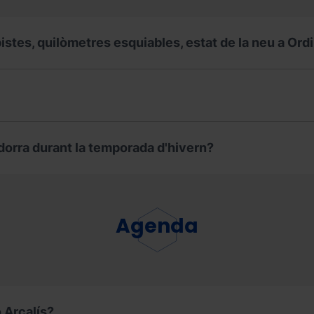
istes, quilòmetres esquiables, estat de la neu a Ord
dorra durant la temporada d'hivern?
Agenda
 Arcalís?