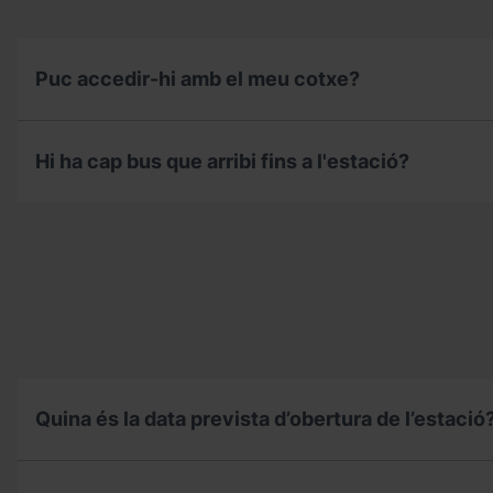
Puc accedir-hi amb el meu cotxe?
Puc
accedir-
Hi ha cap bus que arribi fins a l'estació?
hi
amb
el
Hi
meu
ha
cotxe?
cap
bus
que
arribi
fins
a
l'estació?
Quina és la data prevista d’obertura de l’estació
Quina
és