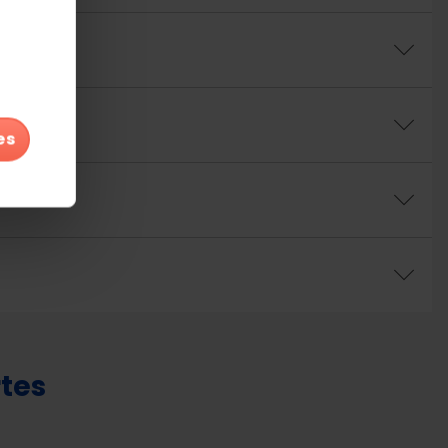
es
rtes