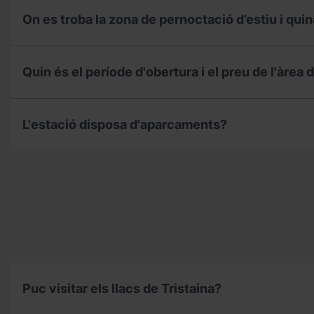
els
forfets?
On es troba la zona de pernoctació d’estiu i quin
On
es
Quin és el període d'obertura i el preu de l'àrea 
troba
la
zona
Quin
de
és
L'estació disposa d'aparcaments?
pernoctació
el
d’estiu
període
i
d'obertura
L'estació
quina
i
disposa
capacitat
el
d'aparcaments?
té?
preu
de
l'àrea
d'autocaravanes
a
l'estiu?
Puc visitar els llacs de Tristaina?