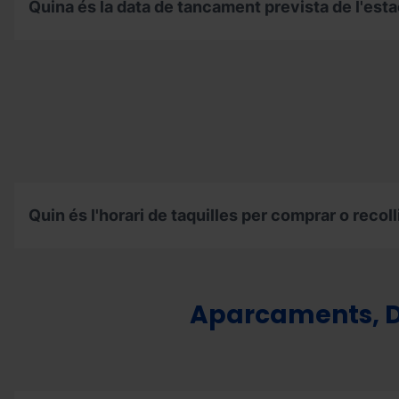
Quina és la data de tancament prevista de l'est
la
data
prevista
Quina
d’obertura
és
de
la
l’estació?
data
de
tancament
prevista
de
l'estació?
Quin és l'horari de taquilles per comprar o recolli
Quin
és
l'horari
de
Aparcaments, D
taquilles
per
comprar
o
recollir