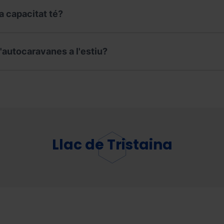
a capacitat té?
d'autocaravanes a l'estiu?
Llac de Tristaina