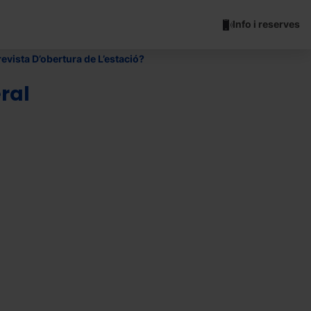
Info i reserves
evista D’obertura de L’estació?
ral