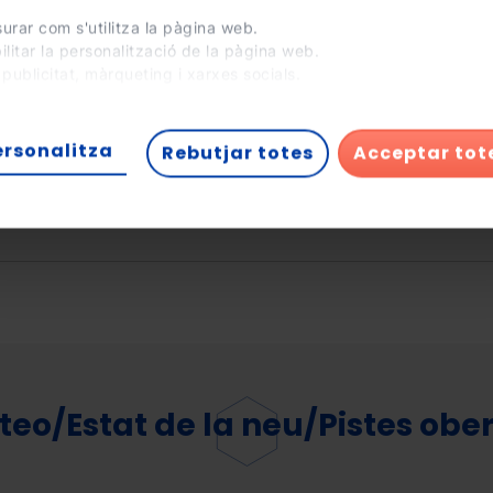
urar com s'utilitza la pàgina web.
ilitar la personalització de la pàgina web.
t la temporada?
 publicitat, màrqueting i xarxes socials.
xar a 'D'acord totes', permets la instal·lació de les cookies. Si
eixes configurar-les tu mateix, punxa a 'Configura'.
ersonalitza
Rebutjar totes
Acceptar tot
eo/Estat de la neu/Pistes obe