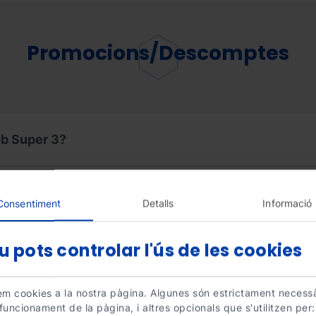
Promocions/Descomptes
ub Super 3?
Consentiment
Detalls
Informació
u pots controlar l'ús de les cookies
zem cookies a la nostra pàgina. Algunes són estrictament necess
a les taquilles?
 funcionament de la pàgina, i altres opcionals que s'utilitzen per: