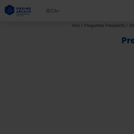
Vés
al
Show
CA
contingut
available
languages
Inici
Preguntes Freqüents
In
Show
message
Pr