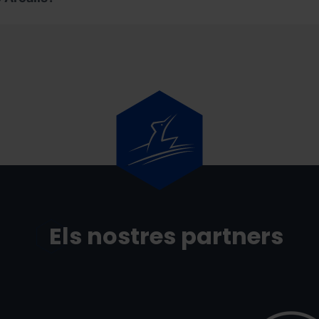
Els nostres partners
BCA
BUFF.png
Grandvalira