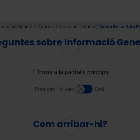
formació General
Apertura/tancament Estació
Quina És La Data Pr
eguntes sobre Informació Gene
Torna a la pantalla principal
Filtra per:
Hivern
Estiu
Com arribar-hi?