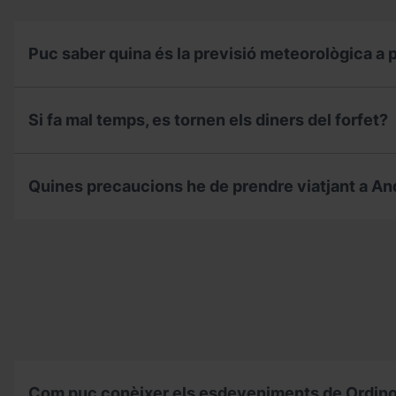
Piolet?
Puc saber quina és la previsió meteorològica a p
Puc
saber
Si fa mal temps, es tornen els diners del forfet?
quina
és
la
Si
previsió
fa
Quines precaucions he de prendre viatjant a An
meteorològica
mal
a
temps,
pistes,
es
Quines
quilòmetres
tornen
precaucions
esquiables,
els
he
estat
diners
de
de
del
prendre
la
forfet?
viatjant
neu
a
a
Andorra
Ordino
durant
Arcalís?
la
temporada
Com puc conèixer els esdeveniments de Ordino