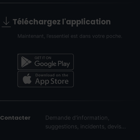
Téléchargez l'application
Maintenant, l’essentiel est dans votre poche.
Menú
del
peu
Contacter
Demande d'information,
-
suggestions, incidents, devis...
ordinoarcalis.com