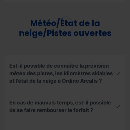
elle
La
droit
carte
à
Piolet
une
Club
Météo/État de la
remise ?
donne-
t-
neige/Pistes ouvertes
elle
droit
à
une
remise ?
Est-il possible de connaître la prévision
météo des pistes, les kilomètres skiables
et l’état de la neige à Ordino Arcalís ?
Est-
il
En cas de mauvais temps, est-il possible
possible
de
de se faire rembourser le forfait ?
connaître
la
En
prévision
cas