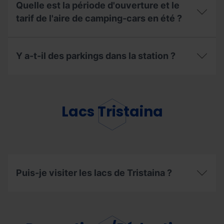
se
Quelle est la période d'ouverture et le
situe
la
tarif de l'aire de camping-cars en été ?
zone
de
Quelle
stationnement
est
estival
Y a-t-il des parkings dans la station ?
la
et
période
quelle
d'ouverture
Y
est
et
a-
sa
le
t-
capacité
tarif
il
Lacs Tristaina
?
de
des
l'aire
parkings
de
dans
camping-
la
cars
station ?
en
été
Puis-je visiter les lacs de Tristaina ?
?
Puis-
je
visiter
les