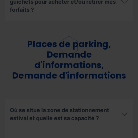
guichets pour acheter et/ou retirer mes
forfaits ?
Quels
sont
les
horaires
Places de parking,
d’ouverture
des
Demande
guichets
d'informations,
pour
acheter
Demande d'informations
et/ou
retirer
mes
forfaits ?
Où se situe la zone de stationnement
estival et quelle est sa capacité ?
Où