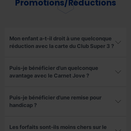
Promotions/Réductions
lacs
de
Tristaina
?
Mon enfant a-t-il droit à une quelconque
réduction avec la carte du Club Super 3 ?
Mon
enfant
Puis-je bénéficier d’un quelconque
a-
t-
avantage avec le Carnet Jove ?
il
droit
Puis-
à
je
une
Puis-je bénéficier d’une remise pour
bénéficier
quelconque
d’un
handicap ?
réduction
quelconque
avec
avantage
la
Puis-
avec
carte
je
le
Les forfaits sont-ils moins chers sur le
du
bénéficier