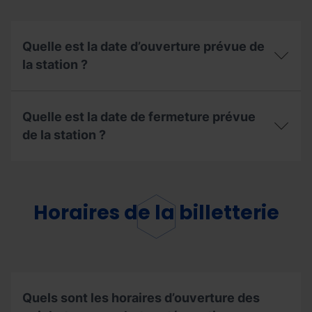
la
station
?
Quelle est la date d’ouverture prévue de
la station ?
Quelle
est
Quelle est la date de fermeture prévue
la
date
de la station ?
d’ouverture
prévue
Quelle
de
est
la
la
station ?
date
Horaires de la billetterie
de
fermeture
prévue
de
la
station ?
Quels sont les horaires d’ouverture des