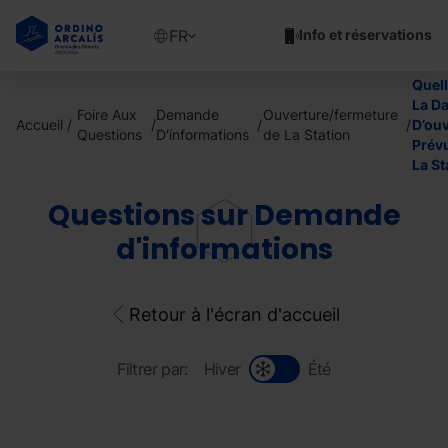
Aller
au
Show
FR
Info et réservations
contenu
available
principal
languages
Quell
Voir
La Da
Foire Aux
Demande
Ouverture/fermeture
le
Accueil
D’ou
Questions
D'informations
de La Station
message
Prév
La St
Questions sur Demande
d'informations
Retour à l'écran d'accueil
Filtrer par:
Hiver
Été