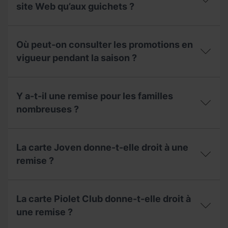
Carnet
Club
d’une
site Web qu’aux guichets ?
Jove ?
Super
remise
3 ?
pour
Les
handicap ?
forfaits
Où peut-on consulter les promotions en
sont-
ils
vigueur pendant la saison ?
moins
chers
Où
sur
peut-
le
Y a-t-il une remise pour les familles
on
site
consulter
nombreuses ?
Web
les
qu’aux
promotions
guichets ?
Y
en
a-
vigueur
La carte Joven donne-t-elle droit à une
t-
pendant
il
remise ?
la
une
saison ?
remise
La
pour
carte
les
La carte Piolet Club donne-t-elle droit à
Joven
familles
donne-
une remise ?
nombreuses ?
t-