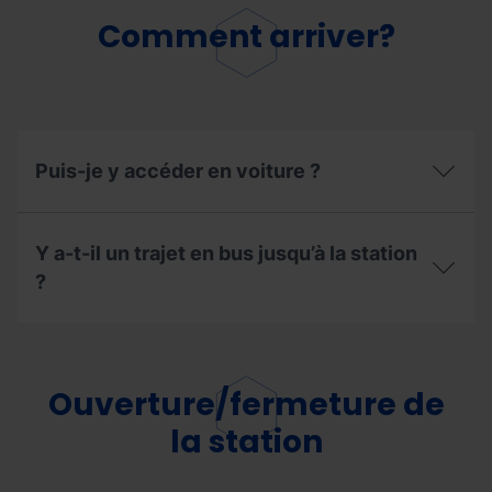
Comment arriver?
Puis-je y accéder en voiture ?
Puis-
je
Y a-t-il un trajet en bus jusqu’à la station
y
accéder
?
en
voiture
Y
?
a-
t-
il
Ouverture/fermeture de
un
trajet
la station
en
bus
jusqu’à