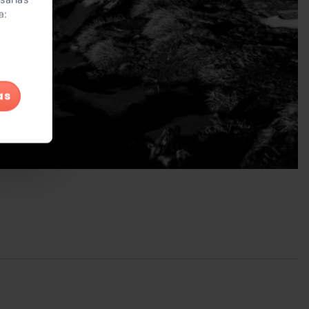
a:
as