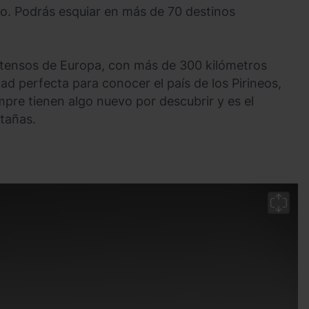
do. Podrás esquiar en más de 70 destinos
xtensos de Europa, con más de 300 kilómetros
d perfecta para conocer el país de los Pirineos,
mpre tienen algo nuevo por descubrir y es el
ntañas.
Gr
R