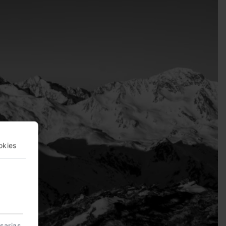
okies
sarias