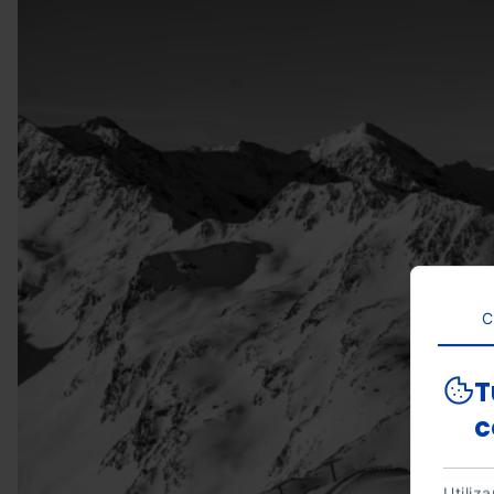
C
T
c
Utiliz