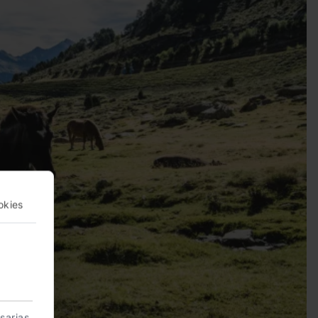
okies
sarias