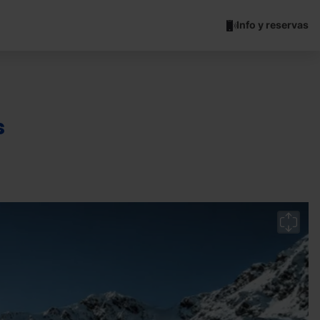
Info y reservas
s
O
Ar