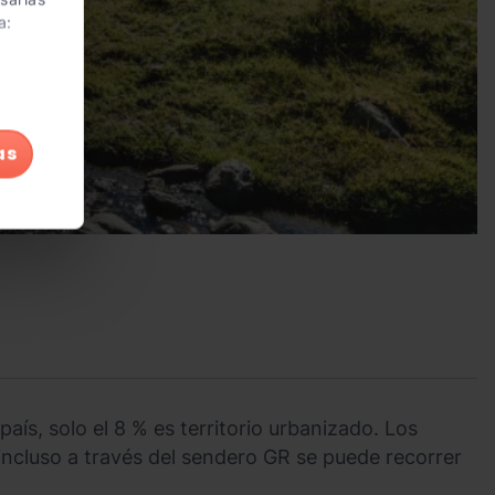
a:
as
aís, solo el 8 % es territorio urbanizado. Los
ncluso a través del sendero GR se puede recorrer