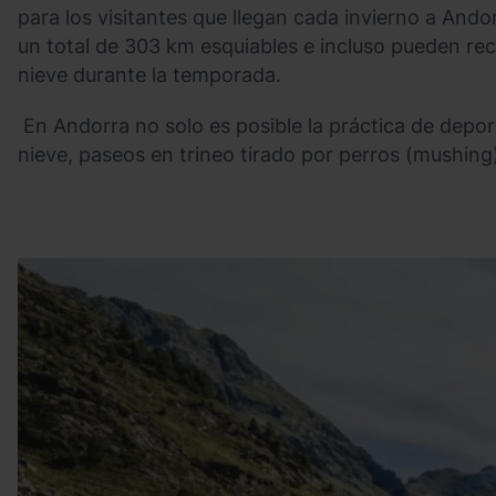
para los visitantes que llegan cada invierno a Andor
un total de 303 km esquiables e incluso pueden reco
nieve durante la temporada.
En Andorra no solo es posible la práctica de depo
nieve, paseos en trineo tirado por perros (mushing
OA-
Grandvalira
descubre-
andorra-
3.jpg