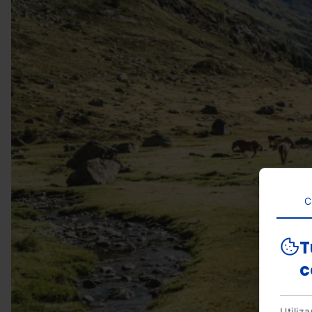
C
T
c
Utiliz