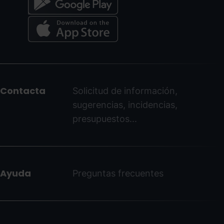
Menú
del
peu
Contacta
Solicitud de información,
-
sugerencias, incidencias,
ordinoarcalis.com
presupuestos...
Ayuda
Preguntas frecuentes