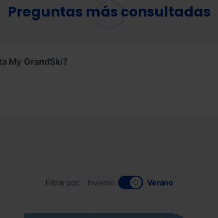
Preguntas más consultadas
ta My GrandSki?
Filtrar por:
Invierno
Verano
Informaciongeneral_ordinoarcalis.jpg
Grandvalira
Inform