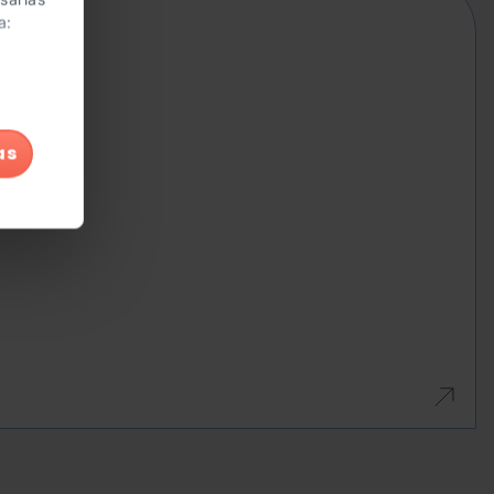
na
a:
as
r