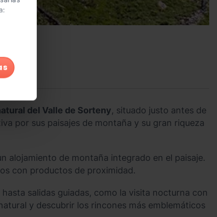
a:
as
atural del Valle de Sorteny
, situado justo antes de
utiva por sus paisajes de montaña y su gran riqueza
un alojamiento de montaña integrado en el paisaje.
dos con productos de proximidad.
 hasta salidas guiadas, como la visita nocturna con
o natural y descubrir los rincones más emblemáticos