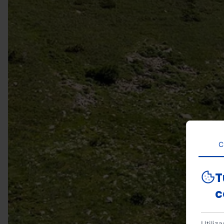
C
T
c
Utiliz