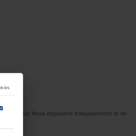
okies
s
essible à tous. Nous disposons d'équipements et de
x pistes.