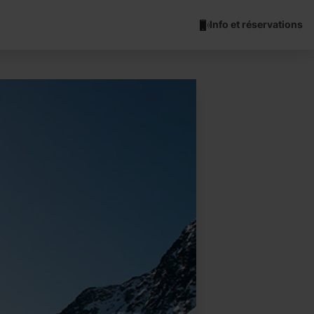
Info et réservations
Ordino Arcalís