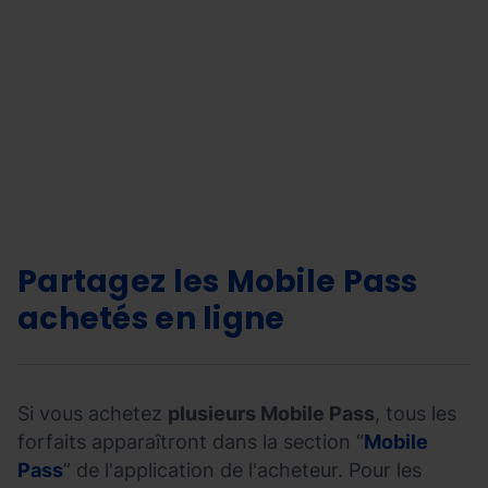
Partagez
2026-
les
06-
Mobile
15T07:08:12Z
Pass
pour
vos
Partagez les
Mobile Pass
achats
achetés en ligne
en
ligne
">
Si vous achetez
plusieurs Mobile Pass
, tous les
forfaits apparaîtront dans la section “
Mobile
Pass
” de l'application de l'acheteur. Pour les