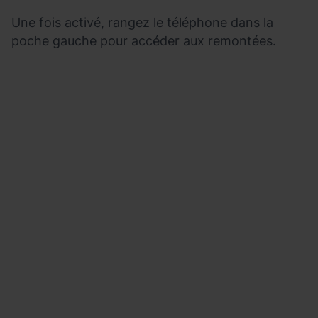
Une fois activé, rangez le téléphone dans la
poche gauche pour accéder aux remontées.
Activez
2026-
votre
06-
Mobile
15T07:10:26Z
Pass