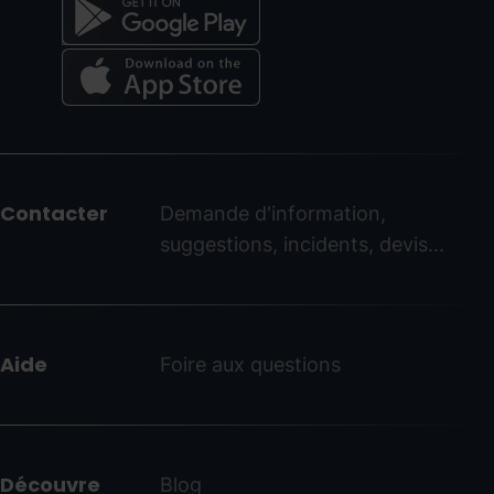
Menú
del
peu
Contacter
Demande d'information,
-
suggestions, incidents, devis...
ordinoarcalis.com
Aide
Foire aux questions
Découvre
Blog