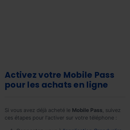
Activez
2026-
votre
06-
Mobile
15T07:05:03Z
Pass
pour
vos
Activez votre
Mobile Pass
achats
pour les achats en ligne
en
ligne
">
Si vous avez déjà acheté le
Mobile Pass
, suivez
ces étapes pour l'activer sur votre téléphone :