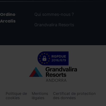
Ordino
Qui sommes-nous ?
Arcalís
Grandvalira Resorts
Menú
inferior
-
Politique de
Mentions
Certificat de protection
ordinoarcalis.com
cookies
légales
des données