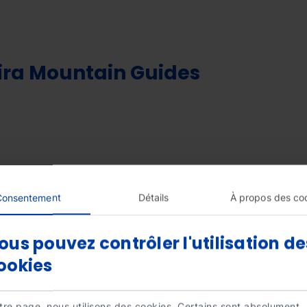
ira Mountain Guides
Consentement
Détails
À propos des co
Demi-journée
ous pouvez contrôler l'utilisation de
"Les 2.900 m"
ookies
Journée complète
tre page, nous utilisons des cookies. Certains sont absolument