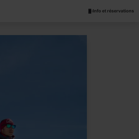
Info et réservations
GMG Ordino Arcalís