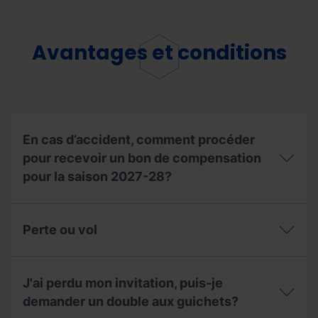
je
Comment
Saison?
peux
puis-
faire
je
du
retirer
Avantages et conditions
ski
un
de
Forfait
randonnée
Saison
aux
au
stations
nom
de
d’une
ski ?
autre
En cas d’accident, comment procéder
personne?
pour recevoir un bon de compensation
pour la saison 2027-28?
En
cas
Perte ou vol
d’accident,
comment
procéder
Perte
pour
ou
J'ai perdu mon invitation, puis-je
recevoir
vol
un
demander un double aux guichets?
bon