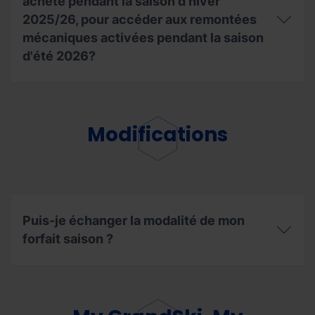
saison
saison,
acheté pendant la saison d'hiver
estivale
puis-
2025/26, pour accéder aux remontées
2026?
je
mécaniques activées pendant la saison
accéder
à
d'été 2026?
la
Coupe
Puis-
du
je
Monde
utiliser
UCI
le
de
Modifications
forfait
VTT
de
à
ski
Pal
que
Arinsal?
j'ai
acheté
pendant
Puis-je échanger la modalité de mon
la
forfait saison ?
saison
d'hiver
2025/26,
Puis-
pour
je
accéder
échanger
aux
la