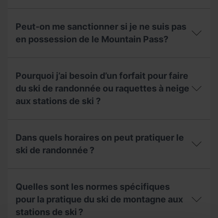
doit-
puis-
elle
Si
je
aussi
la
emprunter
Peut-on me sanctionner si je ne suis pas
avoir
saison
les
un
n’a
en possession de le Mountain Pass?
pistes
forfait?
pas
?
débuté,
Peut-
est-
on
ce
Pourquoi j’ai besoin d’un forfait pour faire
me
que
sanctionner
du ski de randonnée ou raquettes à neige
l’on
si
peut
aux stations de ski ?
je
pratiquer
ne
le
suis
Pourquoi
ski
pas
j’ai
de
Dans quels horaires on peut pratiquer le
en
besoin
randonnée
possession
d’un
ski de randonnée ?
aux
de
forfait
stations
le
pour
sans
Dans
Mountain
faire
le
quels
Pass?
du
Quelles sont les normes spécifiques
Mountain
horaires
ski
Pass ?
on
pour la pratique du ski de montagne aux
de
peut
randonnée
stations de ski ?
pratiquer