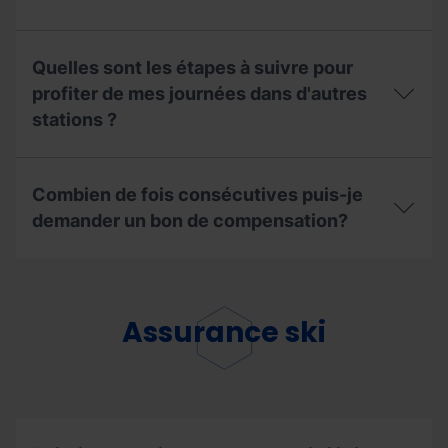
et
retiré
retirer
?
Quand
mon
puis-
invitation?
Quelles sont les étapes à suivre pour
je
bénéficier
profiter de mes journées dans d'autres
de
stations ?
la
remise
de
Quelles
renouvellement
sont
Combien de fois consécutives puis-je
?
les
étapes
demander un bon de compensation?
à
suivre
Combien
pour
de
profiter
fois
de
consécutives
Assurance ski
mes
puis-
journées
je
dans
demander
d'autres
un
stations
bon
?
de
compensation?