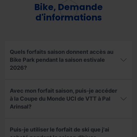
le
Bike, Demande
support
de
d'informations
la
carte
extraescolaire,
universitaire
ou
d'acompagnement
Quels forfaits saison donnent accès au
de
la
Bike Park pendant la saison estivale
saison
2026?
2025/2026?
Quels
forfaits
Avec mon forfait saison, puis-je accéder
saison
donnent
à la Coupe du Monde UCI de VTT à Pal
accès
Arinsal?
au
Bike
Park
Avec
pendant
mon
Puis-je utiliser le forfait de ski que j'ai
la
forfait