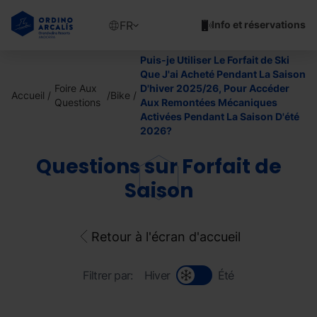
Aller
au
Show
FR
Info et réservations
contenu
available
principal
languages
Puis-je Utiliser Le Forfait de Ski
Voir
Que J'ai Acheté Pendant La Saison
le
Foire Aux
D'hiver 2025/26, Pour Accéder
Accueil
Bike
message
Questions
Aux Remontées Mécaniques
Activées Pendant La Saison D'été
2026?
Questions sur Forfait de
Saison
Retour à l'écran d'accueil
Filtrer par:
Hiver
Été