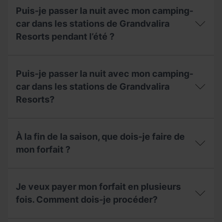
stationnement
est
estival
Puis-je passer la nuit avec mon camping-
la
et
période
car dans les stations de Grandvalira
quelle
d'ouverture
est
Resorts pendant l’été ?
et
sa
le
capacité
tarif
Puis-
?
de
je
Puis-je passer la nuit avec mon camping-
l'aire
passer
de
la
car dans les stations de Grandvalira
camping-
nuit
Resorts?
cars
avec
en
mon
été
camping-
Puis-
?
car
je
À la fin de la saison, que dois-je faire de
dans
passer
les
la
mon forfait ?
stations
nuit
de
avec
À
Grandvalira
mon
la
Resorts
camping-
Je veux payer mon forfait en plusieurs
fin
pendant
car
de
fois. Comment dois-je procéder?
l’été
dans
la
?
les
saison,
stations