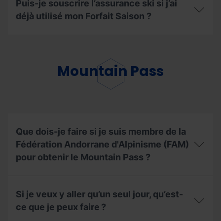
Puis-je souscrire l’assurance ski si j’ai
déjà utilisé mon Forfait Saison ?
Puis-
je
souscrire
l’assurance
Mountain Pass
ski
si
j’ai
déjà
utilisé
mon
Forfait
Que dois-je faire si je suis membre de la
Saison
Fédération Andorrane d'Alpinisme (FAM)
?
pour obtenir le Mountain Pass ?
Que
dois-
Si je veux y aller qu’un seul jour, qu’est-
je
faire
ce que je peux faire ?
si