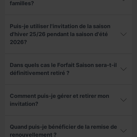
avec
l’invitation
familles?
mon
non
forfait
utilisée
Quelles
saison
pendant
réductions
?
la
Puis-je utiliser l'invitation de la saison
s’appliquent
saison
aux
d'hiver 25/26 pendant la saison d'été
2025-
familles?
26
2026?
pendant
la
Puis-
saison
je
2026-
Dans quels cas le Forfait Saison sera-t-il
utiliser
27?
l'invitation
définitivement retiré ?
de
la
Dans
saison
quels
d'hiver
Comment puis-je gérer et retirer mon
cas
25/26
le
invitation?
pendant
Forfait
la
Saison
saison
Comment
sera-
d'été
puis-
t-
Quand puis-je bénéficier de la remise de
2026?
je
il
gérer
renouvellement ?
définitivement