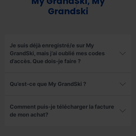
My GrandSki, My
remontées
modalité
mécaniques
de
Grandski
activées
mon
pendant
forfait
la
saison
saison
?
d'été
2026?
Je suis déjà enregistré/e sur My
GrandSki, mais j’ai oublié mes codes
d’accès. Que dois-je faire ?
Je
suis
Qu’est-ce que My GrandSki ?
déjà
enregistré/e
sur
Qu’est-
My
ce
Comment puis-je télécharger la facture
GrandSki,
que
mais
My
de mon achat?
j’ai
GrandSki
oublié
?
Comment
mes
puis-
codes