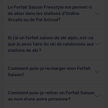
Je
que
de
veux
dois-
Le Forfait Saison Freestyle me permet-il
Grandvalira
payer
je
Resorts?
mon
de skier dans les stations d’Ordino
faire
forfait
de
Arcalís ou de Pal Arinsal?
en
mon
plusieurs
forfait
fois.
Le
?
Comment
Forfait
Si j’ai un forfait saison de ski alpin, est-ce
dois-
Saison
je
Freestyle
que je peux faire du ski de randonnée aux
procéder?
me
stations de ski ?
permet-
il
de
Si
skier
j’ai
Comment puis-je recharger mon Forfait
dans
un
les
forfait
Saison?
stations
saison
d’Ordino
de
Comment
Arcalís
ski
puis-
ou
alpin,
Comment puis-je retirer un Forfait Saison
je
de
est-
recharger
au nom d’une autre personne?
Pal
ce
mon
Arinsal?
que
Forfait