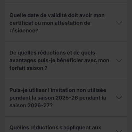
de
J'ai
compensation
perdu
pour
Quelle date de validité doit avoir mon
mon
la
invitation,
certificat ou mon attestation de
saison
puis-
2027-
résidence?
je
28?
demander
un
Quelle
double
date
De quelles réductions et de quels
aux
de
guichets?
validité
avantages puis‐je bénéficier avec mon
doit
forfait saison ?
avoir
mon
certificat
De
ou
quelles
Puis-je utiliser l’invitation non utilisée
mon
réductions
attestation
et
pendant la saison 2025-26 pendant la
de
de
saison 2026-27?
résidence?
quels
avantages
puis‐
Puis-
je
je
Quelles réductions s’appliquent aux
bénéficier
utiliser