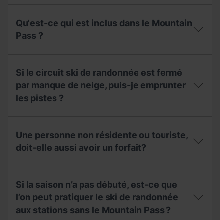
je
Si
suis
je
membre
Qu'est-ce qui est inclus dans le Mountain
veux
de
y
Pass ?
la
aller
Fédération
qu’un
Andorrane
Qu'est-
seul
d'Alpinisme
ce
jour,
Si le circuit ski de randonnée est fermé
(FAM)
qui
qu’est-
pour
est
par manque de neige, puis-je emprunter
ce
obtenir
inclus
que
les pistes ?
le
dans
je
Mountain
le
peux
Pass
Mountain
Si
faire ?
?
Pass
le
Une personne non résidente ou touriste,
?
circuit
ski
doit-elle aussi avoir un forfait?
de
randonnée
Une
est
personne
fermé
Si la saison n’a pas débuté, est-ce que
non
par
résidente
l’on peut pratiquer le ski de randonnée
manque
ou
de
aux stations sans le Mountain Pass ?
touriste,
neige,