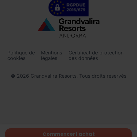
Menú
inferior
-
Politique de
Mentions
Certificat de protection
ordinoarcalis.com
cookies
légales
des données
© 2026 Grandvalira Resorts. Tous droits réservés
Commencer l'achat