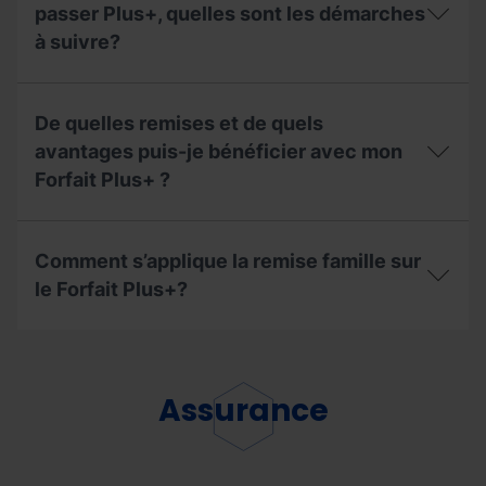
passer Plus+, quelles sont les démarches
à suivre?
Si
j'ai
De quelles remises et de quels
un
accident
avantages puis-je bénéficier avec mon
et
Forfait Plus+ ?
que
j'ai
un
De
laissez-
quelles
Comment s’applique la remise famille sur
passer
remises
Plus+,
et
le Forfait Plus+?
quelles
de
sont
quels
Comment
les
avantages
s’applique
démarches
puis-
la
à
je
remise
Assurance
suivre?
bénéficier
famille
avec
sur
mon
le
Forfait
Forfait
Plus+