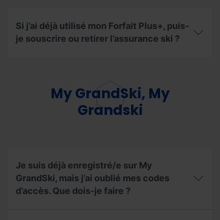
Plus+?
?
Si j’ai déjà utilisé mon Forfait Plus+, puis-
je souscrire ou retirer l’assurance ski ?
Si
j’ai
déjà
utilisé
My GrandSki, My
mon
Forfait
Grandski
Plus+,
puis-
je
souscrire
ou
retirer
Je suis déjà enregistré/e sur My
l’assurance
ski
GrandSki, mais j’ai oublié mes codes
?
d’accès. Que dois-je faire ?
Je