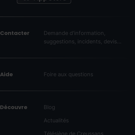
Menú
del
peu
Contacter
Demande d'information,
-
suggestions, incidents, devis...
ordinoarcalis.com
Aide
Foire aux questions
Découvre
Blog
Actualités
Télésiège de Creussans