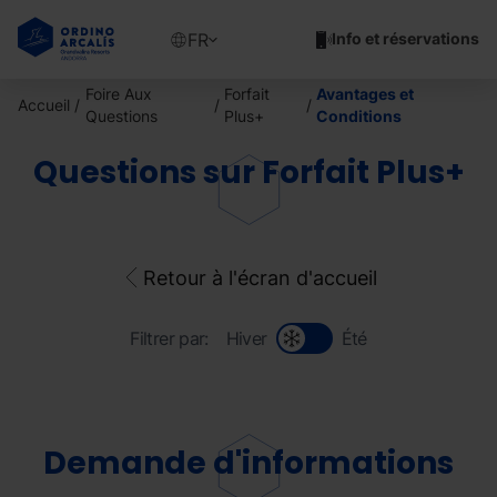
Aller
au
Show
FR
Info et réservations
contenu
available
principal
languages
Foire Aux
Forfait
Avantages et
Accueil
Voir
Questions
Plus+
Conditions
le
message
Questions sur Forfait Plus+
Retour à l'écran d'accueil
Filtrer par:
Hiver
Été
Demande d'informations