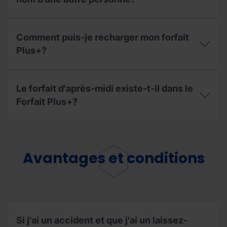
la
ou
Plus+
nouvelle
de
?
Comment
saison
vol
acquérir
?
du
Comment puis-je recharger mon forfait
un
Forfait
Forfait
Plus+?
Plus+?
Plus+
À
au
qui
Comment
nom
dois-
puis-
d’une
Le forfait d'après-midi existe-t-il dans le
je
je
autre
m'adresser
recharger
Forfait Plus+?
personne?
?
mon
forfait
Le
Plus+?
forfait
d'après-
midi
Avantages et conditions
existe-
t-
il
dans
le
Forfait
Plus+?
Si j'ai un accident et que j'ai un laissez-