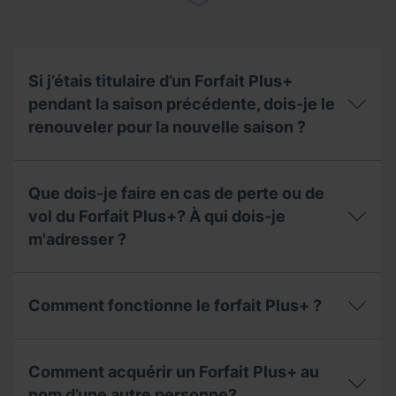
Si j’étais titulaire d’un Forfait Plus+
pendant la saison précédente, dois-je le
renouveler pour la nouvelle saison ?
Si
j’étais
Que dois-je faire en cas de perte ou de
titulaire
d’un
vol du Forfait Plus+? À qui dois-je
Forfait
m'adresser ?
Plus+
pendant
la
Que
saison
dois-
Comment fonctionne le forfait Plus+ ?
précédente,
je
dois-
faire
je
en
Comment
le
cas
fonctionne
Comment acquérir un Forfait Plus+ au
renouveler
de
le
pour
perte
forfait
nom d’une autre personne?