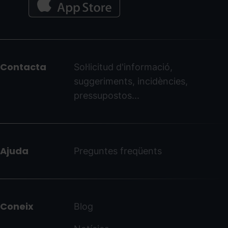
Menú
del
peu
Contacta
Sol·licitud d'informació,
-
suggeriments, incidències,
ordinoarcalis.com
pressupostos...
Ajuda
Preguntes freqüents
Coneix
Blog