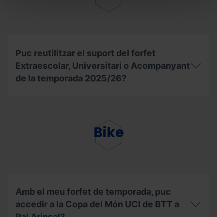
robatori
del
forfet
de
temporada
Mountain
Puc reutilitzar el suport del forfet
Pass,
Extraescolar, Universitari o Acompanyant
com
haig
de la temporada 2025/26?
de
procedir?
Puc
reutilitzar
el
suport
Bike
del
forfet
Extraescolar,
Universitari
o
Acompanyant
de
Amb el meu forfet de temporada, puc
la
accedir a la Copa del Món UCI de BTT a
temporada
2025/26?
Pal Arinsal?