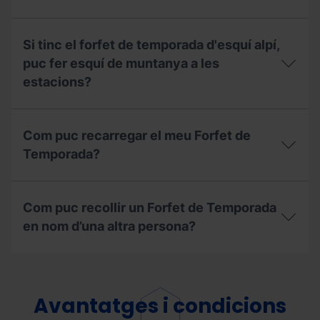
temporada
amb
Amb
pagament
el
Si tinc el forfet de temporada d'esquí alpí,
fraccionat.
Forfet
Què
de
puc fer esquí de muntanya a les
he
Temporada
estacions?
de
Freestyle,
tenir
puc
en
esquiar
Si
compte?
a
tinc
Com puc recarregar el meu Forfet de
l'estació
el
d’Ordino
forfet
Temporada?
Arcalís
de
o
temporada
Com
Pal
d'esquí
puc
Arinsal?
alpí,
Com puc recollir un Forfet de Temporada
recarregar
puc
el
en nom d’una altra persona?
fer
meu
esquí
Forfet
de
Com
de
muntanya
puc
Temporada?
a
recollir
les
un
Avantatges i condicions
estacions?
Forfet