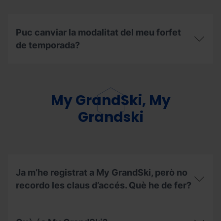
durant
la
temporada
d’hivern
Puc canviar la modalitat del meu forfet
2025/26,
de temporada?
als
remuntadors
habilitats
Puc
durant
canviar
temporada
la
d’estiu
modalitat
My GrandSki, My
2026?
del
meu
Grandski
forfet
de
temporada?
Ja m’he registrat a My GrandSki, però no
recordo les claus d’accés. Què he de fer?
Ja
m’he