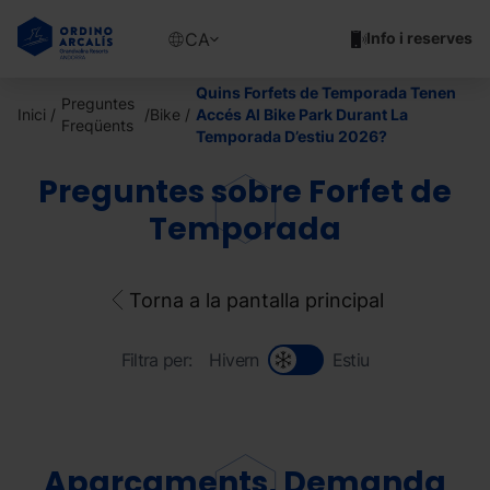
Vés
al
Show
CA
Info i reserves
contingut
available
languages
Quins Forfets de Temporada Tenen
Preguntes
Show
Inici
Bike
Accés Al Bike Park Durant La
Freqüents
message
Temporada D’estiu 2026?
Preguntes sobre Forfet de
Temporada
Torna a la pantalla principal
Filtra per:
Hivern
Estiu
Aparcaments, Demanda