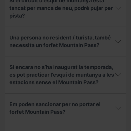
Si el circuit d'esquí de muntanya està
Andorrana
dia,
el
de
què
forfet
tancat per manca de neu, podré pujar per
Muntanyisme
puc
Mountain
pista?
(FAM)
fer?
Pass?
per
treure’m
Si
el
el
Una persona no resident / turista, també
forfet
circuit
Mountain
d'esquí
necessita un forfet Mountain Pass?
Pass?
de
muntanya
Una
està
persona
tancat
Si encara no s’ha inaugurat la temporada,
no
per
resident
es pot practicar l’esquí de muntanya a les
manca
/
de
estacions sense el Mountain Pass?
turista,
neu,
també
podré
necessita
Si
pujar
un
encara
per
Em poden sancionar per no portar el
forfet
no
pista?
Mountain
s’ha
forfet Mountain Pass?
Pass?
inaugurat
la
Em
temporada,
poden