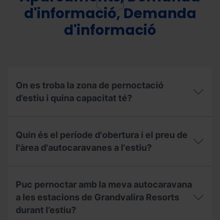
d'informació, Demanda
d'informació
On es troba la zona de pernoctació
d’estiu i quina capacitat té?
On
es
Quin és el període d'obertura i el preu de
troba
la
l'àrea d'autocaravanes a l'estiu?
zona
de
Quin
pernoctació
és
d’estiu
Puc pernoctar amb la meva autocaravana
el
i
període
a les estacions de Grandvalira Resorts
quina
d'obertura
capacitat
durant l’estiu?
i
té?