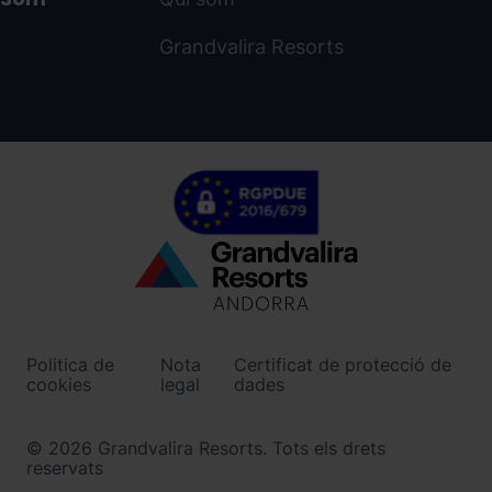
Grandvalira Resorts
Menú
inferior
-
Politica de
Nota
Certificat de protecció de
ordinoarcalis.com
cookies
legal
dades
© 2026 Grandvalira Resorts. Tots els drets
reservats