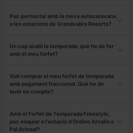
el
preu
Puc
de
pernoctar
Puc pernoctar amb la meva autocaravana
l'àrea
amb
d'autocaravanes
la
a les estacions de Grandvalira Resorts?
a
meva
l'estiu?
autocaravana
Puc
a
pernoctar
les
Un cop acabi la temporada, què he de fer
amb
estacions
la
amb el meu forfet?
de
meva
Grandvalira
autocaravana
Resorts
Un
a
durant
cop
les
Vull comprar el meu forfet de temporada
l’estiu?
acabi
estacions
la
amb pagament fraccionat. Què he de
de
temporada,
Grandvalira
tenir en compte?
què
Resorts?
he
de
Vull
fer
comprar
Amb el Forfet de Temporada Freestyle,
amb
el
el
meu
puc esquiar a l'estació d’Ordino Arcalís o
meu
forfet
Pal Arinsal?
forfet?
de