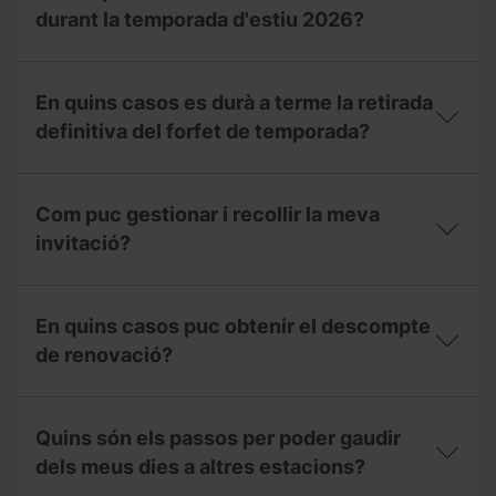
les
la
durant la temporada d'estiu 2026?
unitats
temporada
familiars?
2025-
Puc
26
utilitzar
durant
En quins casos es durà a terme la retirada
la
aquesta
meva
definitiva del forfet de temporada?
temporada
invitació
2026-
del
27?
En
forfet
quins
de
Com puc gestionar i recollir la meva
casos
temporada
es
invitació?
de
durà
l'hivern
a
2025/2026
Com
terme
durant
puc
la
En quins casos puc obtenir el descompte
la
gestionar
retirada
temporada
i
de renovació?
definitiva
d'estiu
recollir
del
2026?
la
forfet
En
meva
de
quins
invitació?
Quins són els passos per poder gaudir
temporada?
casos
puc
dels meus dies a altres estacions?
obtenir