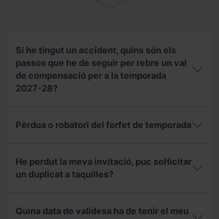
de
Temporada
en
nom
d’una
altra
Si he tingut un accident, quins són els
persona?
passos que he de seguir per rebre un val
de compensació per a la temporada
2027-28?
Si
he
Pèrdua o robatori del forfet de temporada
tingut
un
accident,
Pèrdua
quins
o
He perdut la meva invitació, puc sol·licitar
són
robatori
els
del
un duplicat a taquilles?
passos
forfet
que
de
He
he
temporada
perdut
de
Quina data de validesa ha de tenir el meu
la
seguir