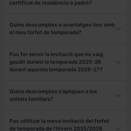
meva
certificat de residència o padró?
per
invitació,
rebre
puc
un
Quina
sol·licitar
val
data
un
Quins descomptes o avantatges tinc amb
de
de
duplicat
compensació
validesa
el meu forfet de temporada?
a
per
ha
taquilles?
a
de
la
Quins
tenir
temporada
descomptes
el
Puc fer servir la invitació que no vaig
2027-
o
meu
28?
avantatges
gaudir durant la temporada 2025-26
certificat
tinc
de
durant aquesta temporada 2026-27?
amb
residència
el
o
meu
Puc
padró?
forfet
fer
Quins descomptes s’apliquen a les
de
servir
temporada?
la
unitats familiars?
invitació
que
Quins
no
descomptes
vaig
Puc utilitzar la meva invitació del forfet
s’apliquen
gaudir
a
de temporada de l'hivern 2025/2026
durant