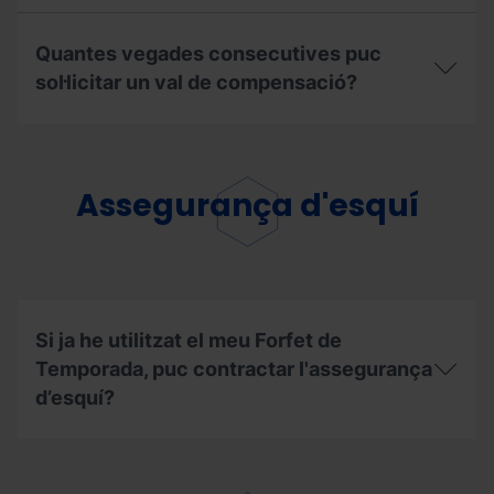
el
Quins
descompte
són
de
Quantes vegades consecutives puc
els
renovació?
passos
sol·licitar un val de compensació?
per
poder
Quantes
gaudir
vegades
dels
consecutives
meus
puc
Assegurança d'esquí
dies
sol·licitar
a
un
altres
val
estacions?
de
compensació?
Si ja he utilitzat el meu Forfet de
Temporada, puc contractar l'assegurança
d’esquí?
Si
ja
he