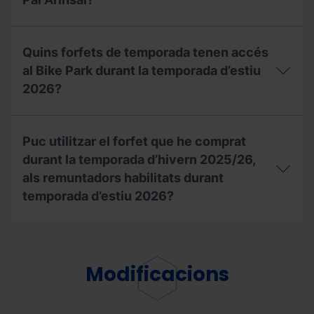
Amb
el
Quins forfets de temporada tenen accés
meu
forfet
al Bike Park durant la temporada d’estiu
de
2026?
temporada,
puc
accedir
Quins
a
forfets
Puc utilitzar el forfet que he comprat
la
de
Copa
temporada
durant la temporada d’hivern 2025/26,
del
tenen
als remuntadors habilitats durant
Món
accés
temporada d’estiu 2026?
UCI
al
de
Bike
BTT
Park
Puc
a
durant
utilitzar
Pal
la
el
Arinsal?
temporada
forfet
Modificacions
d’estiu
que
2026?
he
comprat