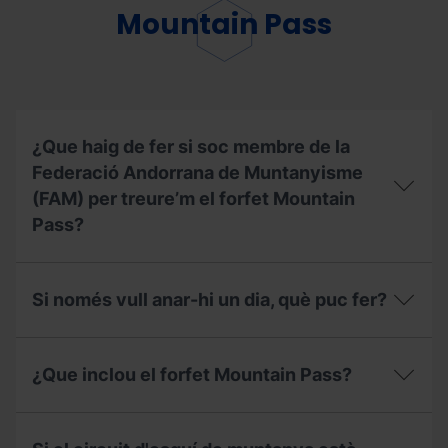
utilitzat
Mountain Pass
el
meu
Forfet
de
Temporada,
puc
contractar
¿Que haig de fer si soc membre de la
l'assegurança
Federació Andorrana de Muntanyisme
d’esquí?
(FAM) per treure’m el forfet Mountain
Pass?
¿Que
haig
Si només vull anar-hi un dia, què puc fer?
de
fer
si
Si
soc
només
¿Que inclou el forfet Mountain Pass?
membre
vull
de
anar-
la
hi
¿Que
Federació
un
inclou