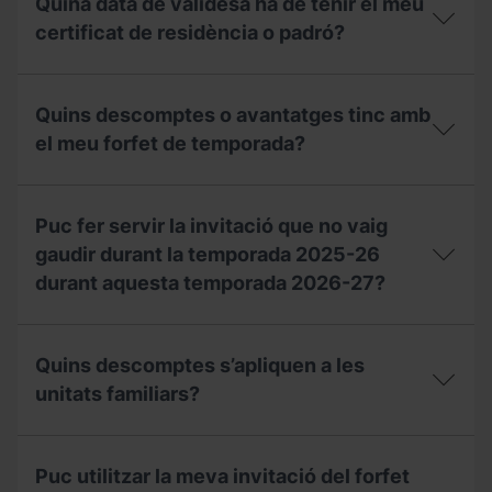
Quina data de validesa ha de tenir el meu
la
seguir
meva
certificat de residència o padró?
per
invitació,
rebre
puc
un
Quina
sol·licitar
val
data
un
Quins descomptes o avantatges tinc amb
de
de
duplicat
compensació
validesa
el meu forfet de temporada?
a
per
ha
taquilles?
a
de
la
Quins
tenir
temporada
descomptes
el
Puc fer servir la invitació que no vaig
2027-
o
meu
28?
avantatges
gaudir durant la temporada 2025-26
certificat
tinc
de
durant aquesta temporada 2026-27?
amb
residència
el
o
meu
Puc
padró?
forfet
fer
Quins descomptes s’apliquen a les
de
servir
temporada?
la
unitats familiars?
invitació
que
Quins
no
descomptes
vaig
Puc utilitzar la meva invitació del forfet
s’apliquen