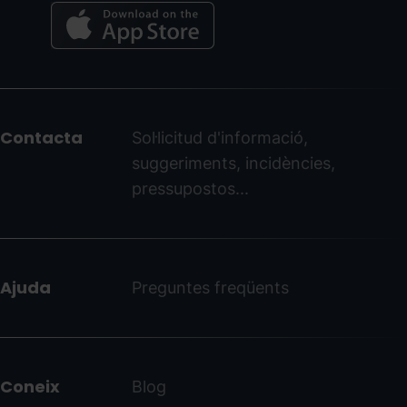
Menú
del
peu
Contacta
Sol·licitud d'informació,
-
suggeriments, incidències,
ordinoarcalis.com
pressupostos...
Ajuda
Preguntes freqüents
Coneix
Blog