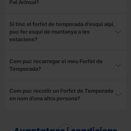
Pal Arinsal?
forfet?
de
temporada
amb
Amb
pagament
el
Si tinc el forfet de temporada d'esquí alpí,
fraccionat.
Forfet
Què
de
puc fer esquí de muntanya a les
he
Temporada
estacions?
de
Freestyle,
tenir
puc
en
esquiar
Si
compte?
a
tinc
Com puc recarregar el meu Forfet de
l'estació
el
d’Ordino
forfet
Temporada?
Arcalís
de
o
temporada
Com
Pal
d'esquí
puc
Arinsal?
alpí,
Com puc recollir un Forfet de Temporada
recarregar
puc
el
en nom d’una altra persona?
fer
meu
esquí
Forfet
de
Com
de
muntanya
puc
Temporada?
a
recollir
les
un