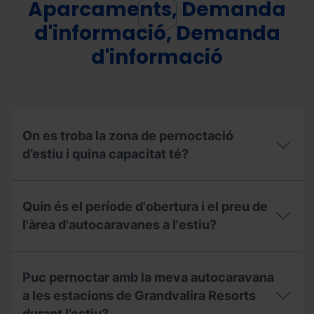
Aparcaments, Demanda
d'informació, Demanda
d'informació
On es troba la zona de pernoctació
d’estiu i quina capacitat té?
On
es
Quin és el període d'obertura i el preu de
troba
la
l'àrea d'autocaravanes a l'estiu?
zona
de
Quin
pernoctació
és
d’estiu
Puc pernoctar amb la meva autocaravana
el
i
període
a les estacions de Grandvalira Resorts
quina
d'obertura
capacitat
durant l’estiu?