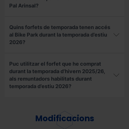
2025/26?
Pal Arinsal?
Amb
el
Quins forfets de temporada tenen accés
meu
forfet
al Bike Park durant la temporada d’estiu
de
2026?
temporada,
puc
accedir
Quins
a
forfets
Puc utilitzar el forfet que he comprat
la
de
Copa
temporada
durant la temporada d’hivern 2025/26,
del
tenen
als remuntadors habilitats durant
Món
accés
temporada d’estiu 2026?
UCI
al
de
Bike
BTT
Park
Puc
a
durant
utilitzar
Pal
la
el
Arinsal?
temporada
forfet
Modificacions
d’estiu
que
2026?
he