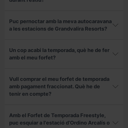
i
té?
el
preu
Puc
de
pernoctar
Puc pernoctar amb la meva autocaravana
l'àrea
amb
d'autocaravanes
la
a les estacions de Grandvalira Resorts?
a
meva
l'estiu?
autocaravana
Puc
a
pernoctar
les
Un cop acabi la temporada, què he de fer
amb
estacions
la
amb el meu forfet?
de
meva
Grandvalira
autocaravana
Resorts
Un
a
durant
cop
les
Vull comprar el meu forfet de temporada
l’estiu?
acabi
estacions
la
amb pagament fraccionat. Què he de
de
temporada,
Grandvalira
tenir en compte?
què
Resorts?
he
de
Vull
fer
comprar
Amb el Forfet de Temporada Freestyle,
amb
el
el
meu
puc esquiar a l'estació d’Ordino Arcalís o
meu
forfet