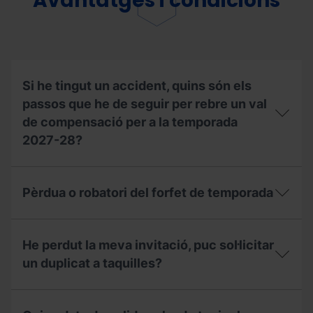
Avantatges i condicions
estacions?
Forfet
de
Temporada
en
nom
d’una
altra
Si he tingut un accident, quins són els
persona?
passos que he de seguir per rebre un val
de compensació per a la temporada
2027-28?
Si
he
Pèrdua o robatori del forfet de temporada
tingut
un
accident,
Pèrdua
quins
o
He perdut la meva invitació, puc sol·licitar
són
robatori
els
del
un duplicat a taquilles?
passos
forfet
que
de
He
he
temporada
perdut
de