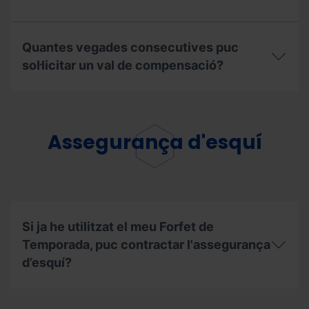
obtenir
el
Quins
descompte
són
de
Quantes vegades consecutives puc
els
renovació?
passos
sol·licitar un val de compensació?
per
poder
Quantes
gaudir
vegades
dels
consecutives
meus
puc
Assegurança d'esquí
dies
sol·licitar
a
un
altres
val
estacions?
de
compensació?
Si ja he utilitzat el meu Forfet de
Temporada, puc contractar l'assegurança
d’esquí?
Si
ja