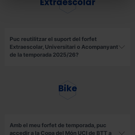
Extraescolar
esquiables?
o
robatori
del
forfet
de
temporada
Mountain
Puc reutilitzar el suport del forfet
Pass,
Extraescolar, Universitari o Acompanyant
com
haig
de la temporada 2025/26?
de
procedir?
Puc
reutilitzar
el
suport
Bike
del
forfet
Extraescolar,
Universitari
o
Acompanyant
de
Amb el meu forfet de temporada, puc
la
accedir a la Copa del Món UCI de BTT a
temporada