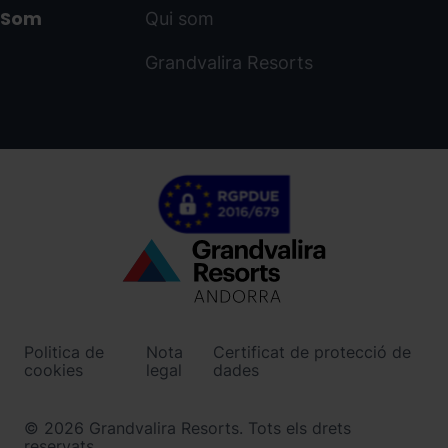
Som
Qui som
Grandvalira Resorts
Menú
inferior
-
Politica de
Nota
Certificat de protecció de
ordinoarcalis.com
cookies
legal
dades
© 2026 Grandvalira Resorts. Tots els drets
reservats