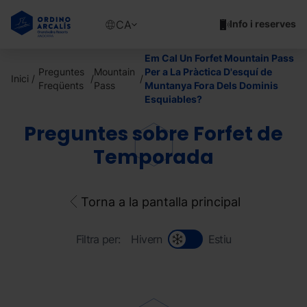
Vés
al
Show
CA
Info i reserves
contingut
available
languages
Em Cal Un Forfet Mountain Pass
Show
Preguntes
Mountain
Per a La Pràctica D'esquí de
Inici
message
Freqüents
Pass
Muntanya Fora Dels Dominis
Esquiables?
Preguntes sobre Forfet de
Temporada
Torna a la pantalla principal
Filtra per:
Hivern
Estiu