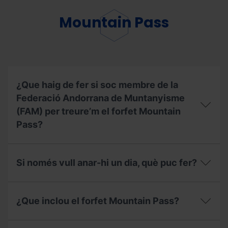
he
utilitzat
Mountain Pass
el
meu
Forfet
de
Temporada,
puc
contractar
¿Que haig de fer si soc membre de la
l'assegurança
Federació Andorrana de Muntanyisme
d’esquí?
(FAM) per treure’m el forfet Mountain
Pass?
¿Que
haig
Si només vull anar-hi un dia, què puc fer?
de
fer
si
Si
soc
només
¿Que inclou el forfet Mountain Pass?
membre
vull
de
anar-
la
hi
¿Que