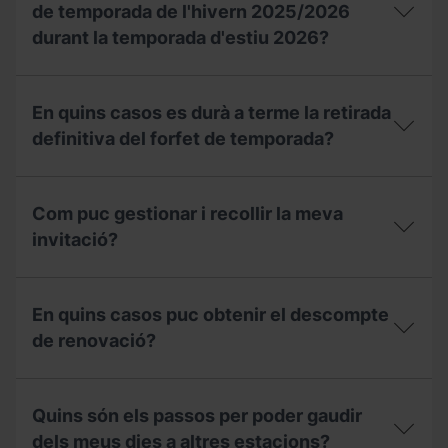
gaudir
a
de temporada de l'hivern 2025/2026
durant
les
la
durant la temporada d'estiu 2026?
unitats
temporada
familiars?
2025-
Puc
26
utilitzar
durant
En quins casos es durà a terme la retirada
la
aquesta
meva
definitiva del forfet de temporada?
temporada
invitació
2026-
del
27?
En
forfet
quins
de
Com puc gestionar i recollir la meva
casos
temporada
es
invitació?
de
durà
l'hivern
a
2025/2026
Com
terme
durant
puc
la
En quins casos puc obtenir el descompte
la
gestionar
retirada
temporada
i
de renovació?
definitiva
d'estiu
recollir
del
2026?
la
forfet
En
meva
de
quins
invitació?
Quins són els passos per poder gaudir
temporada?
casos
puc
dels meus dies a altres estacions?