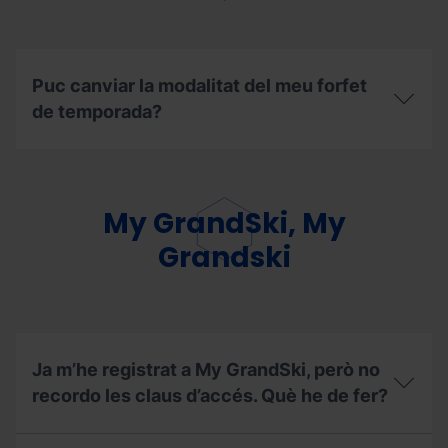
comprat
durant
la
temporada
d’hivern
Puc canviar la modalitat del meu forfet
2025/26,
de temporada?
als
remuntadors
habilitats
Puc
durant
canviar
temporada
la
d’estiu
modalitat
My GrandSki, My
2026?
del
meu
Grandski
forfet
de
temporada?
Ja m’he registrat a My GrandSki, però no
recordo les claus d’accés. Què he de fer?
Ja