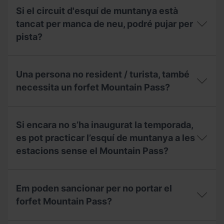
Federació
un
inclou
Si el circuit d'esquí de muntanya està
Andorrana
dia,
el
de
què
forfet
tancat per manca de neu, podré pujar per
Muntanyisme
puc
Mountain
pista?
(FAM)
fer?
Pass?
per
treure’m
Si
el
el
Una persona no resident / turista, també
forfet
circuit
Mountain
d'esquí
necessita un forfet Mountain Pass?
Pass?
de
muntanya
Una
està
persona
tancat
Si encara no s’ha inaugurat la temporada,
no
per
resident
es pot practicar l’esquí de muntanya a les
manca
/
de
estacions sense el Mountain Pass?
turista,
neu,
també
podré
necessita
Si
pujar
un
encara
per
Em poden sancionar per no portar el
forfet
no
pista?
Mountain
s’ha
forfet Mountain Pass?
Pass?
inaugurat
la