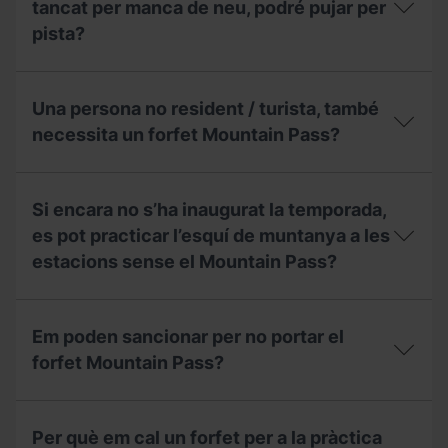
de
què
forfet
tancat per manca de neu, podré pujar per
Muntanyisme
puc
Mountain
pista?
(FAM)
fer?
Pass?
per
treure’m
Si
el
el
Una persona no resident / turista, també
forfet
circuit
Mountain
d'esquí
necessita un forfet Mountain Pass?
Pass?
de
muntanya
Una
està
persona
tancat
Si encara no s’ha inaugurat la temporada,
no
per
resident
es pot practicar l’esquí de muntanya a les
manca
/
de
estacions sense el Mountain Pass?
turista,
neu,
també
podré
necessita
Si
pujar
un
encara
per
Em poden sancionar per no portar el
forfet
no
pista?
Mountain
s’ha
forfet Mountain Pass?
Pass?
inaugurat
la
Em
temporada,
poden
es
Per què em cal un forfet per a la pràctica
sancionar