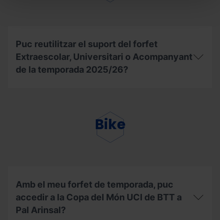
del
forfet
de
temporada
Mountain
Puc reutilitzar el suport del forfet
Pass,
Extraescolar, Universitari o Acompanyant
com
haig
de la temporada 2025/26?
de
procedir?
Puc
reutilitzar
el
suport
Bike
del
forfet
Extraescolar,
Universitari
o
Acompanyant
de
Amb el meu forfet de temporada, puc
la
accedir a la Copa del Món UCI de BTT a
temporada
2025/26?
Pal Arinsal?