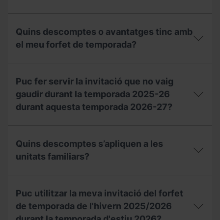
invitació,
rebre
puc
un
Quina
sol·licitar
val
data
un
Quins descomptes o avantatges tinc amb
de
de
duplicat
compensació
validesa
el meu forfet de temporada?
a
per
ha
taquilles?
a
de
la
Quins
tenir
temporada
descomptes
el
Puc fer servir la invitació que no vaig
2027-
o
meu
28?
avantatges
gaudir durant la temporada 2025-26
certificat
tinc
de
durant aquesta temporada 2026-27?
amb
residència
el
o
meu
Puc
padró?
forfet
fer
Quins descomptes s’apliquen a les
de
servir
temporada?
la
unitats familiars?
invitació
que
Quins
no
descomptes
vaig
Puc utilitzar la meva invitació del forfet
s’apliquen
gaudir
a
de temporada de l'hivern 2025/2026
durant
les
la
durant la temporada d'estiu 2026?