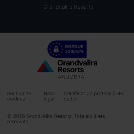
Grandvalira Resorts
Menú
inferior
-
Politica de
Nota
Certificat de protecció de
ordinoarcalis.com
cookies
legal
dades
© 2026 Grandvalira Resorts. Tots els drets
reservats