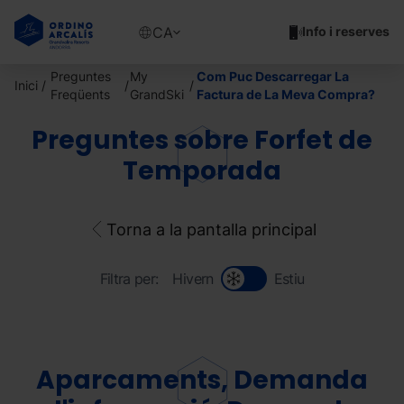
Vés
al
Show
CA
Info i reserves
contingut
available
languages
Preguntes
My
Com Puc Descarregar La
Inici
Show
Freqüents
GrandSki
Factura de La Meva Compra?
message
Preguntes sobre Forfet de
Temporada
Torna a la pantalla principal
Filtra per:
Hivern
Estiu
Aparcaments, Demanda