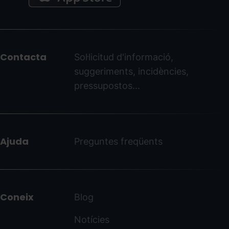
Menú
del
peu
Contacta
Sol·licitud d'informació,
-
suggeriments, incidències,
ordinoarcalis.com
pressupostos...
Ajuda
Preguntes freqüents
Coneix
Blog
Notícies