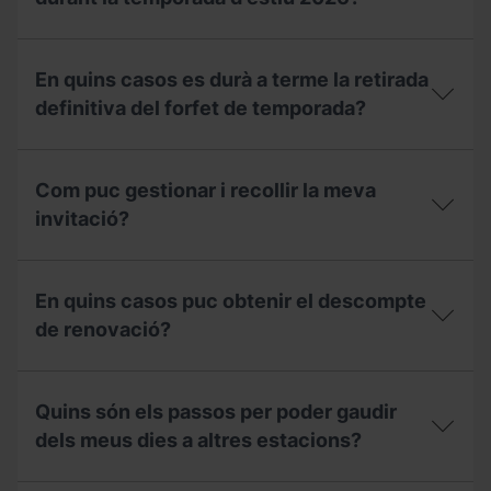
unitats
temporada
familiars?
2025-
Puc
26
utilitzar
durant
En quins casos es durà a terme la retirada
la
aquesta
meva
definitiva del forfet de temporada?
temporada
invitació
2026-
del
27?
En
forfet
quins
de
Com puc gestionar i recollir la meva
casos
temporada
es
invitació?
de
durà
l'hivern
a
2025/2026
Com
terme
durant
puc
la
En quins casos puc obtenir el descompte
la
gestionar
retirada
temporada
i
de renovació?
definitiva
d'estiu
recollir
del
2026?
la
forfet
En
meva
de
quins
invitació?
Quins són els passos per poder gaudir
temporada?
casos
puc
dels meus dies a altres estacions?
obtenir
el