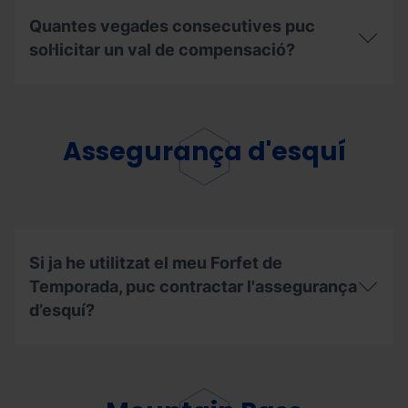
Quins
descompte
són
de
Quantes vegades consecutives puc
els
renovació?
passos
sol·licitar un val de compensació?
per
poder
Quantes
gaudir
vegades
dels
consecutives
meus
puc
Assegurança d'esquí
dies
sol·licitar
a
un
altres
val
estacions?
de
compensació?
Si ja he utilitzat el meu Forfet de
Temporada, puc contractar l'assegurança
d’esquí?
Si
ja
he
utilitzat