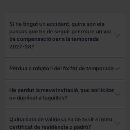
Temporada
en
nom
d’una
altra
Si he tingut un accident, quins són els
persona?
passos que he de seguir per rebre un val
de compensació per a la temporada
2027-28?
Si
he
Pèrdua o robatori del forfet de temporada
tingut
un
accident,
Pèrdua
quins
o
He perdut la meva invitació, puc sol·licitar
són
robatori
els
del
un duplicat a taquilles?
passos
forfet
que
de
He
he
temporada
perdut
de
Quina data de validesa ha de tenir el meu
la
seguir
meva
certificat de residència o padró?
per