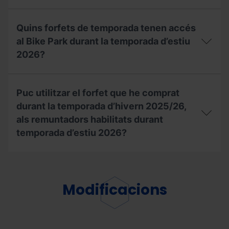
Amb
el
Quins forfets de temporada tenen accés
meu
forfet
al Bike Park durant la temporada d’estiu
de
2026?
temporada,
puc
accedir
Quins
a
forfets
Puc utilitzar el forfet que he comprat
la
de
Copa
temporada
durant la temporada d’hivern 2025/26,
del
tenen
als remuntadors habilitats durant
Món
accés
temporada d’estiu 2026?
UCI
al
de
Bike
BTT
Park
Puc
a
durant
utilitzar
Pal
la
el
Arinsal?
temporada
forfet
Modificacions
d’estiu
que
2026?
he
comprat
durant