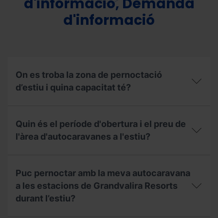
d'informació, Demanda
d'informació
On es troba la zona de pernoctació
d’estiu i quina capacitat té?
On
es
Quin és el període d'obertura i el preu de
troba
la
l'àrea d'autocaravanes a l'estiu?
zona
de
Quin
pernoctació
és
d’estiu
Puc pernoctar amb la meva autocaravana
el
i
període
a les estacions de Grandvalira Resorts
quina
d'obertura
capacitat
durant l’estiu?
i
té?
el