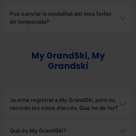
la
temporada
d’hivern
Puc canviar la modalitat del meu forfet
2025/26,
de temporada?
als
remuntadors
habilitats
Puc
durant
canviar
temporada
la
d’estiu
modalitat
My GrandSki, My
2026?
del
meu
Grandski
forfet
de
temporada?
Ja m’he registrat a My GrandSki, però no
recordo les claus d’accés. Què he de fer?
Ja
m’he
Què és My GrandSki?
registrat