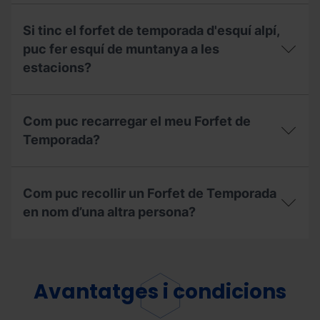
amb
Amb
pagament
el
Si tinc el forfet de temporada d'esquí alpí,
fraccionat.
Forfet
Què
de
puc fer esquí de muntanya a les
he
Temporada
estacions?
de
Freestyle,
tenir
puc
en
esquiar
Si
compte?
a
tinc
Com puc recarregar el meu Forfet de
l'estació
el
d’Ordino
forfet
Temporada?
Arcalís
de
o
temporada
Com
Pal
d'esquí
puc
Arinsal?
alpí,
Com puc recollir un Forfet de Temporada
recarregar
puc
el
en nom d’una altra persona?
fer
meu
esquí
Forfet
de
Com
de
muntanya
puc
Temporada?
a
recollir
les
un
Avantatges i condicions
estacions?
Forfet
de