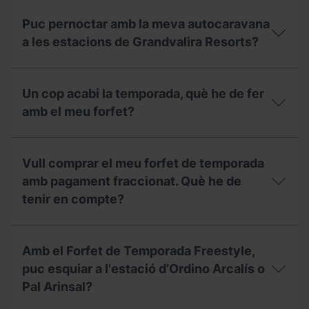
preu
Puc
de
pernoctar
Puc pernoctar amb la meva autocaravana
l'àrea
amb
d'autocaravanes
la
a les estacions de Grandvalira Resorts?
a
meva
l'estiu?
autocaravana
Puc
a
pernoctar
les
Un cop acabi la temporada, què he de fer
amb
estacions
la
amb el meu forfet?
de
meva
Grandvalira
autocaravana
Resorts
Un
a
durant
cop
les
Vull comprar el meu forfet de temporada
l’estiu?
acabi
estacions
la
amb pagament fraccionat. Què he de
de
temporada,
Grandvalira
tenir en compte?
què
Resorts?
he
de
Vull
fer
comprar
Amb el Forfet de Temporada Freestyle,
amb
el
el
meu
puc esquiar a l'estació d’Ordino Arcalís o
meu
forfet
Pal Arinsal?
forfet?
de
temporada