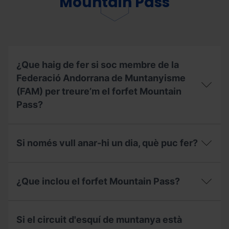
Mountain Pass
el
meu
Forfet
de
Temporada,
puc
contractar
¿Que haig de fer si soc membre de la
l'assegurança
Federació Andorrana de Muntanyisme
d’esquí?
(FAM) per treure’m el forfet Mountain
Pass?
¿Que
haig
Si només vull anar-hi un dia, què puc fer?
de
fer
si
Si
soc
només
¿Que inclou el forfet Mountain Pass?
membre
vull
de
anar-
la
hi
¿Que
Federació
un
inclou
Si el circuit d'esquí de muntanya està
Andorrana
dia,
el