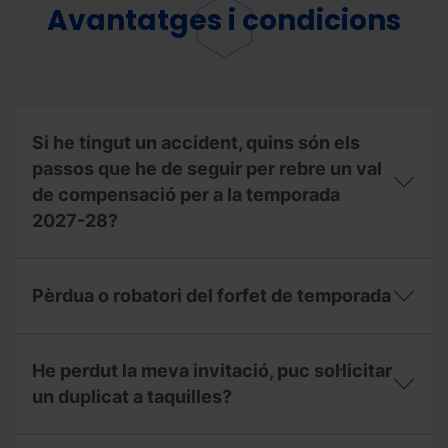
les
un
Avantatges i condicions
estacions?
Forfet
de
Temporada
en
nom
d’una
altra
Si he tingut un accident, quins són els
persona?
passos que he de seguir per rebre un val
de compensació per a la temporada
2027-28?
Si
he
Pèrdua o robatori del forfet de temporada
tingut
un
accident,
Pèrdua
quins
o
He perdut la meva invitació, puc sol·licitar
són
robatori
els
del
un duplicat a taquilles?
passos
forfet
que
de
He
he