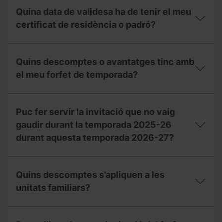
temporada
perdut
de
Quina data de validesa ha de tenir el meu
la
seguir
meva
certificat de residència o padró?
per
invitació,
rebre
puc
un
Quina
sol·licitar
val
data
un
Quins descomptes o avantatges tinc amb
de
de
duplicat
compensació
validesa
el meu forfet de temporada?
a
per
ha
taquilles?
a
de
la
Quins
tenir
temporada
descomptes
el
Puc fer servir la invitació que no vaig
2027-
o
meu
28?
avantatges
gaudir durant la temporada 2025-26
certificat
tinc
de
durant aquesta temporada 2026-27?
amb
residència
el
o
meu
Puc
padró?
forfet
fer
Quins descomptes s’apliquen a les
de
servir
temporada?
la
unitats familiars?
invitació
que
Quins
no
descomptes