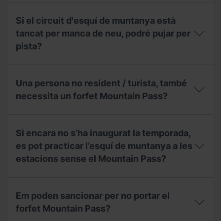
la
hi
¿Que
Federació
un
inclou
Si el circuit d'esquí de muntanya està
Andorrana
dia,
el
de
què
forfet
tancat per manca de neu, podré pujar per
Muntanyisme
puc
Mountain
pista?
(FAM)
fer?
Pass?
per
treure’m
Si
el
el
Una persona no resident / turista, també
forfet
circuit
Mountain
d'esquí
necessita un forfet Mountain Pass?
Pass?
de
muntanya
Una
està
persona
tancat
Si encara no s’ha inaugurat la temporada,
no
per
resident
es pot practicar l’esquí de muntanya a les
manca
/
de
estacions sense el Mountain Pass?
turista,
neu,
també
podré
necessita
Si
pujar
un
encara
per
Em poden sancionar per no portar el
forfet
no
pista?
Mountain
s’ha
forfet Mountain Pass?
Pass?
inaugurat