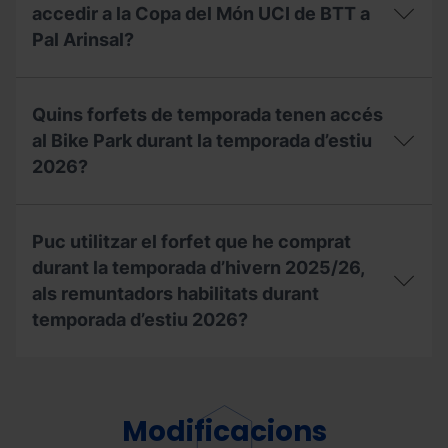
accedir a la Copa del Món UCI de BTT a
temporada
2025/26?
Pal Arinsal?
Amb
el
Quins forfets de temporada tenen accés
meu
forfet
al Bike Park durant la temporada d’estiu
de
2026?
temporada,
puc
accedir
Quins
a
forfets
Puc utilitzar el forfet que he comprat
la
de
Copa
temporada
durant la temporada d’hivern 2025/26,
del
tenen
als remuntadors habilitats durant
Món
accés
temporada d’estiu 2026?
UCI
al
de
Bike
BTT
Park
Puc
a
durant
utilitzar
Pal
la
el
Arinsal?
temporada
forfet
Modificacions
d’estiu
que
2026?