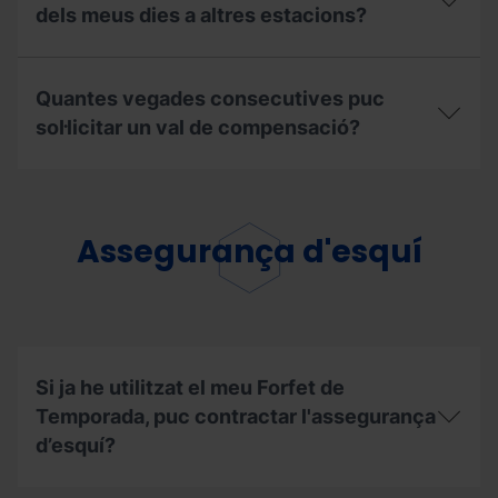
puc
dels meus dies a altres estacions?
obtenir
el
Quins
descompte
són
de
Quantes vegades consecutives puc
els
renovació?
passos
sol·licitar un val de compensació?
per
poder
Quantes
gaudir
vegades
dels
consecutives
meus
puc
Assegurança d'esquí
dies
sol·licitar
a
un
altres
val
estacions?
de
compensació?
Si ja he utilitzat el meu Forfet de
Temporada, puc contractar l'assegurança
d’esquí?
Si