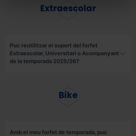
dominis
pèrdua
Extraescolar
esquiables?
o
robatori
del
forfet
de
temporada
Mountain
Puc reutilitzar el suport del forfet
Pass,
Extraescolar, Universitari o Acompanyant
com
haig
de la temporada 2025/26?
de
procedir?
Puc
reutilitzar
el
suport
Bike
del
forfet
Extraescolar,
Universitari
o
Acompanyant
de
Amb el meu forfet de temporada, puc
la