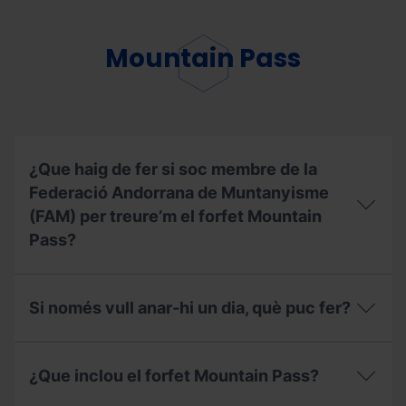
ja
he
utilitzat
Mountain Pass
el
meu
Forfet
de
Temporada,
puc
contractar
¿Que haig de fer si soc membre de la
l'assegurança
Federació Andorrana de Muntanyisme
d’esquí?
(FAM) per treure’m el forfet Mountain
Pass?
¿Que
haig
Si només vull anar-hi un dia, què puc fer?
de
fer
si
Si
soc
només
¿Que inclou el forfet Mountain Pass?
membre
vull
de
anar-