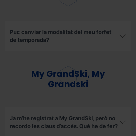
he
comprat
durant
la
temporada
d’hivern
Puc canviar la modalitat del meu forfet
2025/26,
de temporada?
als
remuntadors
habilitats
Puc
durant
canviar
temporada
la
d’estiu
modalitat
My GrandSki, My
2026?
del
meu
Grandski
forfet
de
temporada?
Ja m’he registrat a My GrandSki, però no
recordo les claus d’accés. Què he de fer?