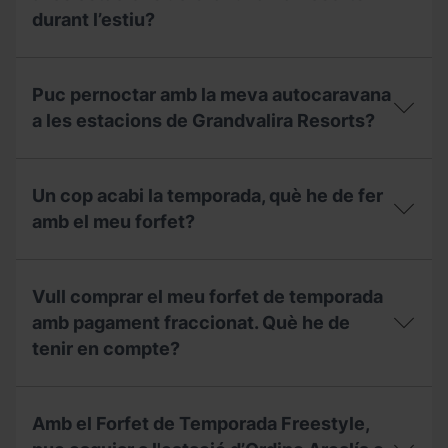
quina
d'obertura
capacitat
durant l’estiu?
i
té?
el
preu
Puc
de
pernoctar
Puc pernoctar amb la meva autocaravana
l'àrea
amb
d'autocaravanes
la
a les estacions de Grandvalira Resorts?
a
meva
l'estiu?
autocaravana
Puc
a
pernoctar
les
Un cop acabi la temporada, què he de fer
amb
estacions
la
amb el meu forfet?
de
meva
Grandvalira
autocaravana
Resorts
Un
a
durant
cop
les
Vull comprar el meu forfet de temporada
l’estiu?
acabi
estacions
la
amb pagament fraccionat. Què he de
de
temporada,
Grandvalira
tenir en compte?
què
Resorts?
he
de
Vull
fer
comprar
Amb el Forfet de Temporada Freestyle,
amb
el