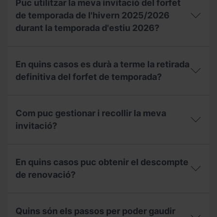
vaig
Puc utilitzar la meva invitació del forfet
s’apliquen
gaudir
a
de temporada de l'hivern 2025/2026
durant
les
la
durant la temporada d'estiu 2026?
unitats
temporada
familiars?
2025-
Puc
26
utilitzar
durant
En quins casos es durà a terme la retirada
la
aquesta
meva
definitiva del forfet de temporada?
temporada
invitació
2026-
del
27?
En
forfet
quins
de
Com puc gestionar i recollir la meva
casos
temporada
es
invitació?
de
durà
l'hivern
a
2025/2026
Com
terme
durant
puc
la
En quins casos puc obtenir el descompte
la
gestionar
retirada
temporada
i
de renovació?
definitiva
d'estiu
recollir
del
2026?
la
forfet
En
meva
de
quins
invitació?
Quins són els passos per poder gaudir
temporada?
casos