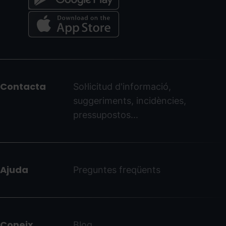
Menú
del
peu
Contacta
Sol·licitud d'informació,
-
suggeriments, incidències,
ordinoarcalis.com
pressupostos...
Ajuda
Preguntes freqüents
Coneix
Blog