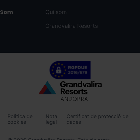
Som
Qui som
Grandvalira Resorts
Menú
inferior
-
Politica de
Nota
Certificat de protecció de
ordinoarcalis.com
cookies
legal
dades