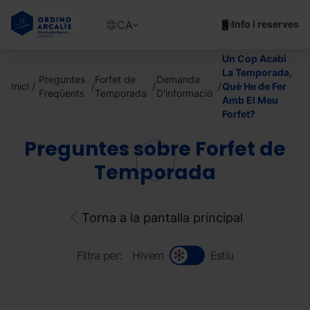
Vés
al
Show
CA
Info i reserves
contingut
available
languages
Un Cop Acabi
Show
La Temporada,
Preguntes
Forfet de
Demanda
message
Inici
Què He de Fer
Freqüents
Temporada
D'informació
Amb El Meu
Forfet?
Preguntes sobre Forfet de
Temporada
Torna a la pantalla principal
Filtra per:
Hivern
Estiu