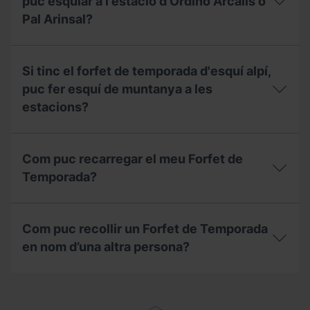
el
meu
puc esquiar a l'estació d’Ordino Arcalís o
meu
forfet
Pal Arinsal?
forfet?
de
temporada
amb
Amb
pagament
el
Si tinc el forfet de temporada d'esquí alpí,
fraccionat.
Forfet
Què
de
puc fer esquí de muntanya a les
he
Temporada
estacions?
de
Freestyle,
tenir
puc
en
esquiar
Si
compte?
a
tinc
Com puc recarregar el meu Forfet de
l'estació
el
d’Ordino
forfet
Temporada?
Arcalís
de
o
temporada
Com
Pal
d'esquí
puc
Arinsal?
alpí,
Com puc recollir un Forfet de Temporada
recarregar
puc
el
en nom d’una altra persona?
fer
meu
esquí
Forfet
de
Com
de
muntanya
puc
Temporada?
a
recollir