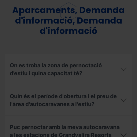
Aparcaments, Demanda
d'informació, Demanda
d'informació
On es troba la zona de pernoctació
d’estiu i quina capacitat té?
On
es
Quin és el període d'obertura i el preu de
troba
la
l'àrea d'autocaravanes a l'estiu?
zona
de
Quin
pernoctació
és
d’estiu
Puc pernoctar amb la meva autocaravana
el
i
període
a les estacions de Grandvalira Resorts