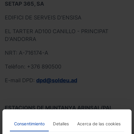
SETAP 365, SA
EDIFICI DE SERVEIS D'ENSISA
EL TARTER AD100 CANILLO - PRINCIPAT
D'ANDORRA
NRT: A-716174-A
Telèfon: +376 890500
E-mail DPD:
dpd@soldeu.ad
ESTACIONS DE MUNTANYA ARINSAL/PAL,
S.A.U. (EMAP)
Consentimiento
Detalles
Acerca de las cookies
EDIFICI EL PLANELL