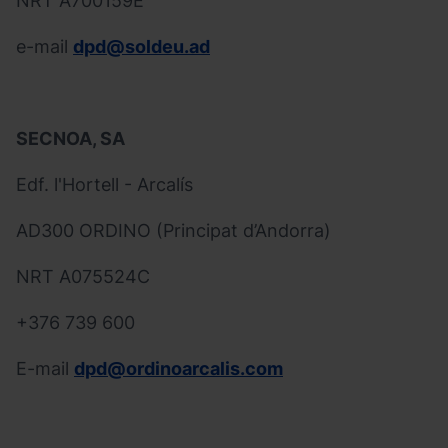
NRT A700159E
e-mail
dpd@soldeu.ad
SECNOA, SA
Edf. l'Hortell - Arcalís
AD300 ORDINO (Principat d’Andorra)
NRT A075524C
+376 739 600
E-mail
dpd@ordinoarcalis.com