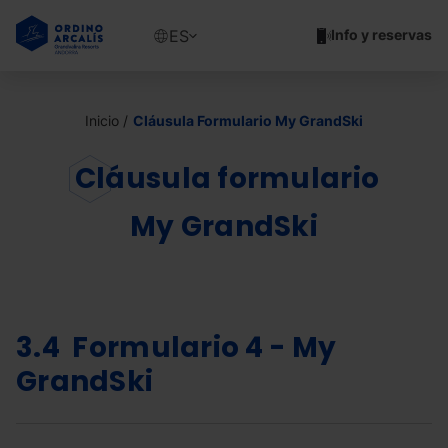
Pasar
al
Show
ES
Info y reservas
contenido
available
principal
languages
Mostrar
mensaje
Inicio
Cláusula Formulario My GrandSki
Cláusula formulario
My GrandSki
3.4 Formulario 4 -
My
GrandSki