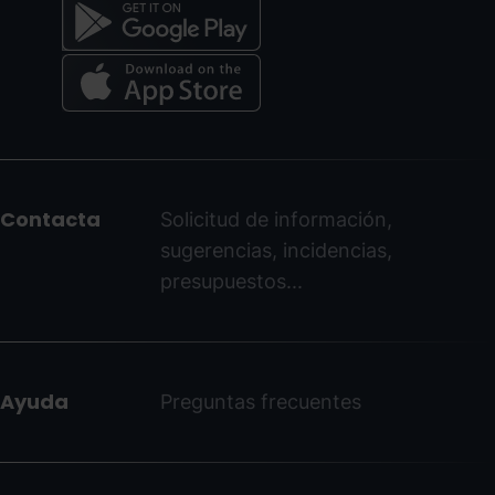
Menú
del
peu
Contacta
Solicitud de información,
-
sugerencias, incidencias,
ordinoarcalis.com
presupuestos...
Ayuda
Preguntas frecuentes