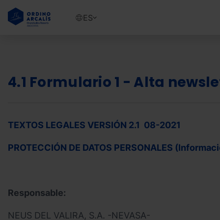
Pasar
al
Show
ES
contenido
available
principal
languages
Mostrar
mensaje
4.1 Formulario 1 -
Alta newsle
TEXTOS LEGALES VERSIÓN 2.1 08-2021
PROTECCIÓN DE DATOS PERSONALES (Informació
Responsable:
NEUS DEL VALIRA, S.A. -NEVASA-