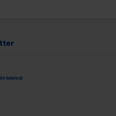
tter
n básica)