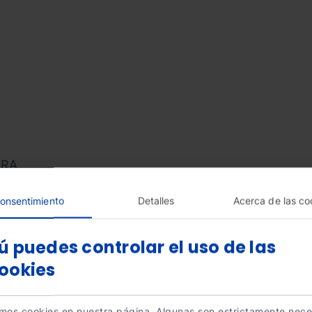
RRA
onsentimiento
Detalles
Acerca de las co
ú puedes controlar el uso de las
ookies
amos cookies en nuestra página. Algunas son estrictamente nece