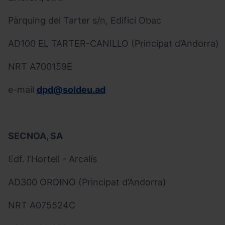
Pàrquing del Tarter s/n, Edifici Obac
AD100 EL TARTER-CANILLO (Principat d’Andorra)
NRT A700159E
e-mail
dpd@soldeu.ad
SECNOA, SA
Edf. l'Hortell - Arcalís
AD300 ORDINO (Principat d’Andorra)
NRT A075524C