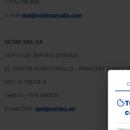
+376 739 600
E-mail
dpd@ordinoarcalis.com
SETAP 365, SA
EDIFICI DE SERVEIS D'ENSISA
EL TARTER AD100 CANILLO - PRINCIPAT D'ANDO
NRT: A-716174-A
C
Telèfon: +376 890500
T
E-mail DPD:
dpd@soldeu.ad
c
Utiliz