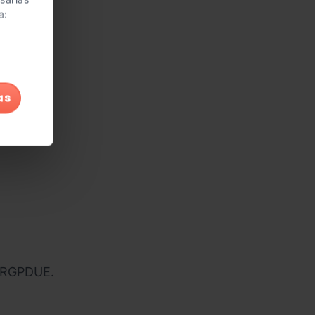
a:
as
al RGPDUE.