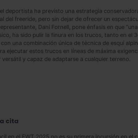
 el deportista ha previsto una estrategia conservador
ial del freeride, pero sin dejar de ofrecer un espectá
 representante, Dani Fornell, pone énfasis en que “un
sico, ha sido pulir la finura en los trucos, tanto en el
e con una combinación única de técnica de esquí alpi
ara ejecutar estos trucos en líneas de máxima exigenci
versátil y capaz de adaptarse a cualquier terreno.
a cita
cil en el FWT 2025 no es su primera incursión en el c