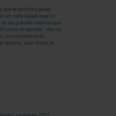
a que le permitirá ganar
culo en cada bajada que no
a de las grandes mejoras que
 360 como el backflip”, dos de
no, conocimientos de
a técnica, Joan Aracil se
ircuito, ya que en 2022