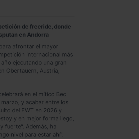
etición de freeride, donde
disputan en Andorra
 para afrontar el mayor
ompetición internacional más
o año ejecutando una gran
n Obertauern, Austria,
 celebrará en el mítico Bec
e marzo, y acabar entre los
ircuito del FWT en 2026 y
estoy y en mejor forma llego,
y fuerte”. Además, ha
go nivel para estar ahí”.