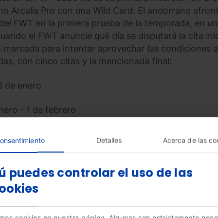
no Arcalís Pro con una Wild Card. El andorrano afro
al del FWT en la primera prueba de la temporada, en u
uando el FWT anuncie qué día se disputará la cita ini
a marcada para intentar aprovechar las condiciones a
as, con cinco citas y la mencionada final:
3 de enero
nero - 1 de febrero
 de febrero
onsentimiento
Detalles
Acerca de las co
ero - 1 de marzo
ú puedes controlar el uso de las
e marzo
ookies
zo (final)
amos cookies en nuestra página. Algunas son estrictamente nece