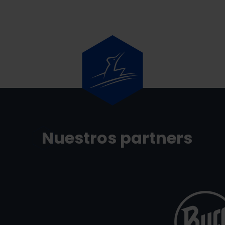
Nuestros partners
BCA
BUFF.png
Grandvalira