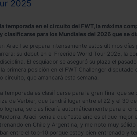
our 2025
la temporada en el circuito del FWT, la máxima comp
 y clasificarse para los Mundiales del 2026 que se 
oan Aracil se prepara intensamente estos últimos días
rrera: su debut en el Freeride World Tour 2025, la c
disciplina. El esquiador se aseguró su plaza el pasad
a primera posición en el FWT Challenger disputado e
so circuito, que arrancará esta semana.
ta temporada es clasificarse para la gran final que se
iza de Verbier, que tendrá lugar entre el 22 y el 30 d
 lo lograra, se clasificaría automáticamente para el c
ndorra. Aracil señala que “este año es el que mejor 
renando en Chile y Argentina, y me noto muy sólido 
bar entre el top-10 porque estoy bien entrenado y ten