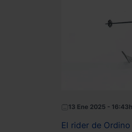
13 Ene 2025 - 16:43
2025-
2025-
01-
01-
El rider de Ordino
13T15:43:32
13T16:54:44