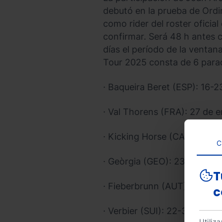
debutó en la prueba de Ordi
como rider del roster ofici
confirmar. Será 48 h antes c
días el período de la ventan
Tour 2025 consta de 6 parad
· Baqueira Beret (ESP): 16-2
· Val Thorens (FRA): 27 de e
· Kicking Horse (CAN): 7-13
C
· Geòrgia (GEO): 23 de febr
T
· Fieberbrunn (AUT): 8-13 d
c
· Verbier (SUI): 22-30 de mar
Utiliz