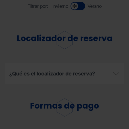
Filtrar por:
Invierno
Verano
Localizador de reserva
¿Qué es el localizador de reserva?
¿Qué
es
el
localizador
Formas de pago
de
reserva?