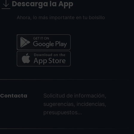
Descarga la App
Ahora, lo más importante en tu bolsillo
Menú
del
peu
Contacta
Solicitud de información,
-
sugerencias, incidencias,
ordinoarcalis.com
presupuestos...