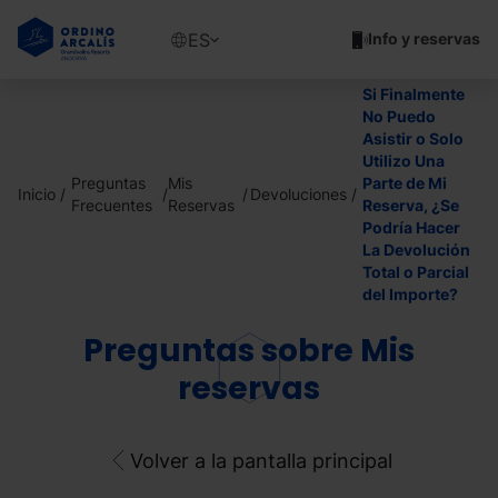
Pasar
al
Show
ES
Info y reservas
contenido
available
principal
languages
Si Finalmente
Mostrar
No Puedo
mensaje
Asistir o Solo
Utilizo Una
Preguntas
Mis
Parte de Mi
Inicio
Devoluciones
Frecuentes
Reservas
Reserva, ¿Se
Podría Hacer
La Devolución
Total o Parcial
del Importe?
Preguntas sobre Mis
reservas
Volver a la pantalla principal