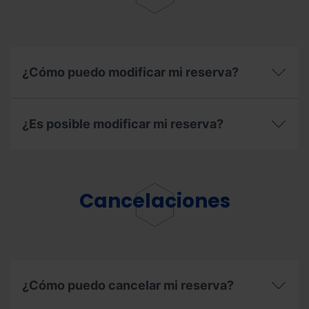
¿Cómo puedo modificar mi reserva?
¿Cómo
puedo
¿Es posible modificar mi reserva?
modificar
mi
reserva?
¿Es
posible
modificar
mi
Cancelaciones
reserva?
¿Cómo puedo cancelar mi reserva?