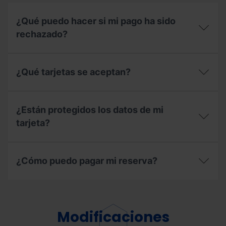
¿Qué puedo hacer si mi pago ha sido
rechazado?
¿Qué
puedo
¿Qué tarjetas se aceptan?
hacer
si
mi
¿Qué
pago
tarjetas
¿Están protegidos los datos de mi
ha
se
sido
aceptan?
tarjeta?
rechazado?
¿Están
protegidos
¿Cómo puedo pagar mi reserva?
los
datos
de
¿Cómo
mi
puedo
tarjeta?
pagar
mi
Modificaciones
reserva?