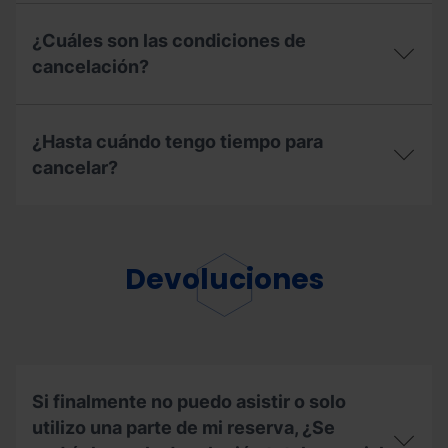
¿Cómo
puedo
¿Cuáles son las condiciones de
cancelar
mi
cancelación?
reserva?
¿Cuáles
son
¿Hasta cuándo tengo tiempo para
las
condiciones
cancelar?
de
cancelación?
¿Hasta
cuándo
tengo
tiempo
Devoluciones
para
cancelar?
Si finalmente no puedo asistir o solo
utilizo una parte de mi reserva, ¿Se