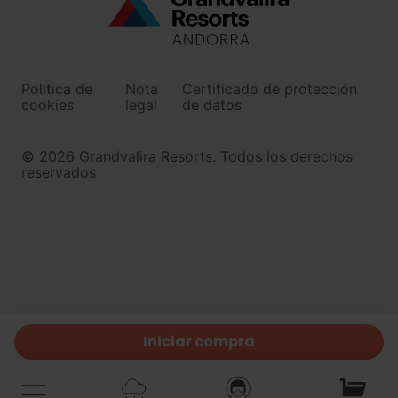
Menú
inferior
-
Politica de
Nota
Certificado de protección
ordinoarcalis.com
cookies
legal
de datos
© 2026 Grandvalira Resorts. Todos los derechos
reservados
Iniciar compra
Mi
cesta