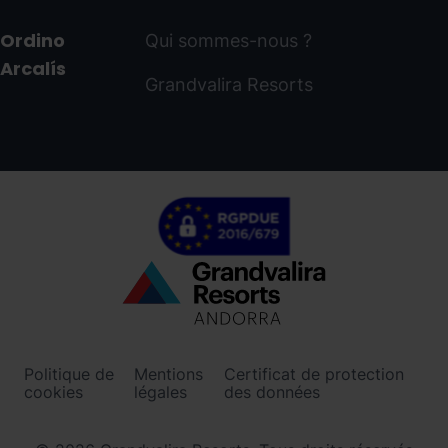
Ordino
Qui sommes-nous ?
Arcalís
Grandvalira Resorts
Menú
inferior
-
Politique de
Mentions
Certificat de protection
ordinoarcalis.com
cookies
légales
des données