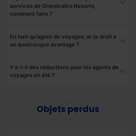
services de Grandvalira Resorts,
comment faire ?
Je
travaille
En tant qu’agent de voyages, ai-je droit à
dans
une
un quelconque avantage ?
agence
de
En
voyages
tant
et
Y a-t-il des réductions pour les agents de
qu’agent
je
de
voyages en été ?
souhaiterais
voyages,
vendre
ai-
les
Y
je
produits
a-
droit
et
t-
à
services
il
Objets perdus
un
de
des
quelconque
Grandvalira
réductions
avantage
Resorts,
pour
?
comment
les
faire ?
agents