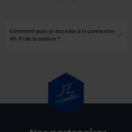
Mirador
solaire en
hiver?
Comment puis-je accéder à la connexion
Wi-Fi de la station ?
Comment
puis-
je
accéder
à
la
connexion
Wi-
Fi
de
la
station ?