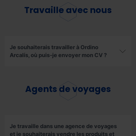
Travaille avec nous
Je souhaiterais travailler à Ordino
Arcalís, où puis-je envoyer mon CV ?
Je
souhaiterais
travailler
à
Agents de voyages
Ordino
Arcalís,
où
puis-
je
envoyer
mon
Je travaille dans une agence de voyages
CV ?
et je souhaiterais vendre les produits et