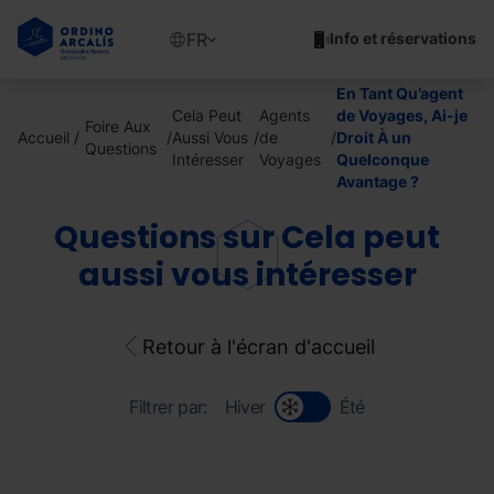
Aller
au
Show
FR
Info et réservations
contenu
available
principal
languages
En Tant Qu’agent
Voir
Cela Peut
Agents
de Voyages, Ai-je
Foire Aux
le
Accueil
Aussi Vous
de
Droit À un
Questions
message
Intéresser
Voyages
Quelconque
Avantage ?
Questions sur Cela peut
aussi vous intéresser
Retour à l'écran d'accueil
Filtrer par:
Hiver
Été