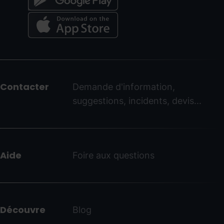
Menú
del
peu
Contacter
Demande d'information,
-
suggestions, incidents, devis...
ordinoarcalis.com
Aide
Foire aux questions
Découvre
Blog