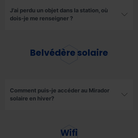
de
voyages
J’ai perdu un objet dans la station, où
en
dois-je me renseigner ?
été
?
J’ai
perdu
un
objet
Belvédère solaire
dans
la
station,
où
dois-
je
me
Comment puis-je accéder au Mirador
renseigner
solaire en hiver?
?
Comment
puis-
je
accéder
Wifi
au