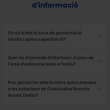
d'informació
On es troba la zona de pernoctació
d’estiu i quina capacitat té?
On
es
Quin és el període d'obertura i el preu de
troba
la
l'àrea d'autocaravanes a l'estiu?
zona
de
Quin
pernoctació
és
d’estiu
Puc pernoctar amb la meva autocaravana
el
i
període
a les estacions de Grandvalira Resorts
quina
d'obertura
capacitat
durant l’estiu?
i
té?
el
preu
Puc