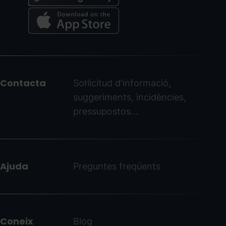
Menú
del
peu
Contacta
Sol·licitud d'informació,
-
suggeriments, incidències,
ordinoarcalis.com
pressupostos...
Ajuda
Preguntes freqüents
Coneix
Blog