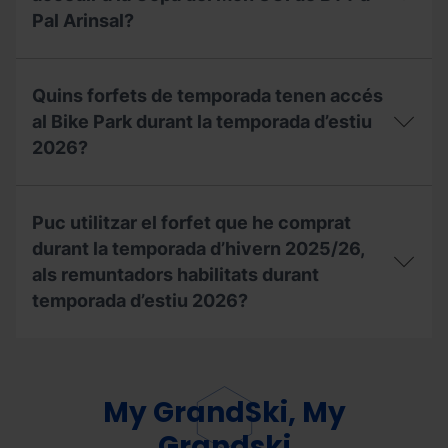
Pal Arinsal?
Amb
el
Quins forfets de temporada tenen accés
meu
forfet
al Bike Park durant la temporada d’estiu
de
2026?
temporada,
puc
accedir
Quins
a
forfets
Puc utilitzar el forfet que he comprat
la
de
Copa
temporada
durant la temporada d’hivern 2025/26,
del
tenen
als remuntadors habilitats durant
Món
accés
temporada d’estiu 2026?
UCI
al
de
Bike
BTT
Park
Puc
a
durant
utilitzar
Pal
la
el
Arinsal?
temporada
forfet
My GrandSki, My
d’estiu
que
2026?
he
Grandski