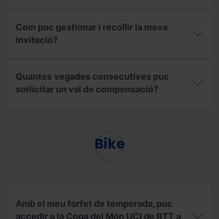
tenir
el
Puc
meu
utilitzar
Com puc gestionar i recollir la meva
certificat
la
de
meva
invitació?
residència
invitació
o
del
Com
padró?
forfet
puc
de
Quantes vegades consecutives puc
gestionar
temporada
i
sol·licitar un val de compensació?
de
recollir
l'hivern
la
2025/2026
Quantes
meva
durant
vegades
invitació?
la
consecutives
temporada
puc
Bike
d'estiu
sol·licitar
2026?
un
val
de
compensació?
Amb el meu forfet de temporada, puc
accedir a la Copa del Món UCI de BTT a