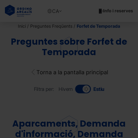
Vés
al
Show
CA
Info i reserves
contingut
available
languages
Inici
Preguntes Freqüents
Forfet de Temporada
Show
message
Preguntes sobre Forfet de
Temporada
Torna a la pantalla principal
Filtra per:
Hivern
Estiu
Aparcaments, Demanda
d'informació, Demanda