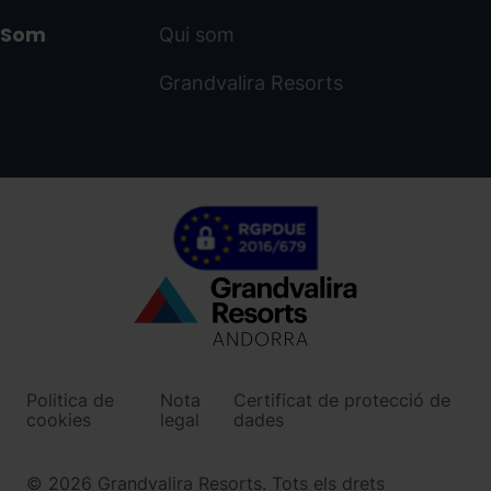
Som
Qui som
Grandvalira Resorts
Menú
inferior
-
Politica de
Nota
Certificat de protecció de
ordinoarcalis.com
cookies
legal
dades
© 2026 Grandvalira Resorts. Tots els drets