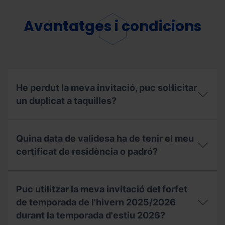
de
pernoctar
l'àrea
amb
d'autocaravanes
la
Avantatges i condicions
a
meva
l'estiu?
autocaravana
a
les
estacions
de
Grandvalira
He perdut la meva invitació, puc sol·licitar
Resorts
un duplicat a taquilles?
durant
l’estiu?
He
perdut
Quina data de validesa ha de tenir el meu
la
meva
certificat de residència o padró?
invitació,
puc
Quina
sol·licitar
data
un
Puc utilitzar la meva invitació del forfet
de
duplicat
validesa
de temporada de l'hivern 2025/2026
a
ha
taquilles?
durant la temporada d'estiu 2026?
de