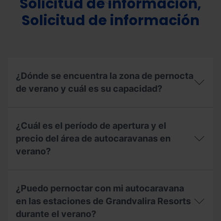
Solicitud de información,
Solicitud de información
¿Dónde se encuentra la zona de pernocta
de verano y cuál es su capacidad?
¿Dónde
se
¿Cuál es el período de apertura y el
encuentra
la
precio del área de autocaravanas en
zona
verano?
de
pernocta
de
¿Cuál
verano
es
¿Puedo pernoctar con mi autocaravana
y
el
cuál
período
en las estaciones de Grandvalira Resorts
es
de
durante el verano?
su
apertura