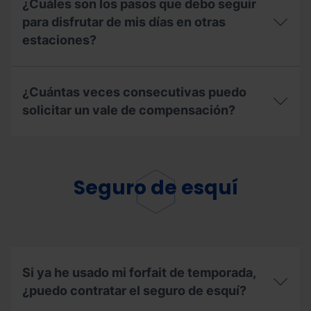
¿Cuáles son los pasos que debo seguir
Temporada?
casos
puedo
para disfrutar de mis días en otras
obtener
estaciones?
el
descuento
de
¿Cuáles
renovación?
son
¿Cuántas veces consecutivas puedo
los
pasos
solicitar un vale de compensación?
que
debo
¿Cuántas
seguir
veces
para
consecutivas
disfrutar
puedo
Seguro de esquí
de
solicitar
mis
un
días
vale
en
de
otras
compensación?
estaciones?
Si ya he usado mi forfait de temporada,
¿puedo contratar el seguro de esquí?