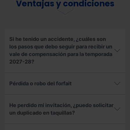
un
Ventajas y condiciones
estaciones?
forfait
de
temporada
en
nombre
de
otra
Si he tenido un accidente, ¿cuáles son
persona?
los pasos que debo seguir para recibir un
vale de compensación para la temporada
2027-28?
Si
he
Pérdida o robo del forfait
tenido
un
accidente,
Pérdida
¿cuáles
o
He perdido mi invitación, ¿puedo solicitar
son
robo
los
del
un duplicado en taquillas?
pasos
forfait
que
He
debo