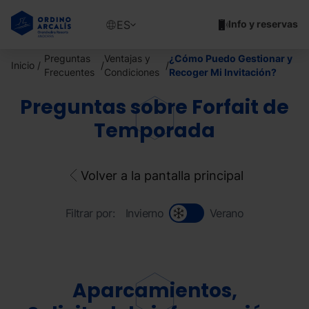
Pasar
al
Show
ES
Info y reservas
contenido
available
principal
languages
Preguntas
Ventajas y
¿Cómo Puedo Gestionar y
Inicio
Mostrar
Frecuentes
Condiciones
Recoger Mi Invitación?
mensaje
Preguntas sobre Forfait de
Temporada
Volver a la pantalla principal
Filtrar por:
Invierno
Verano
Aparcamientos,