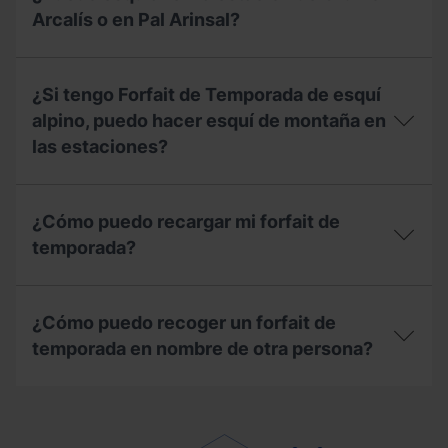
de
Arcalís o en Pal Arinsal?
Temporada
con
pago
Con
fraccionado,
el
¿Si tengo Forfait de Temporada de esquí
¿qué
Forfait
debo
de
alpino, puedo hacer esquí de montaña en
tener
Temporada
las estaciones?
en
Freestyle,
cuenta?
¿Puedo
esquiar
¿Si
en
tengo
¿Cómo puedo recargar mi forfait de
la
Forfait
estación
de
temporada?
de
Temporada
Ordino
de
¿Cómo
Arcalís
esquí
puedo
o
alpino,
¿Cómo puedo recoger un forfait de
recargar
en
puedo
mi
temporada en nombre de otra persona?
Pal
hacer
forfait
Arinsal?
esquí
de
de
¿Cómo
temporada?
montaña
puedo
en
recoger
las