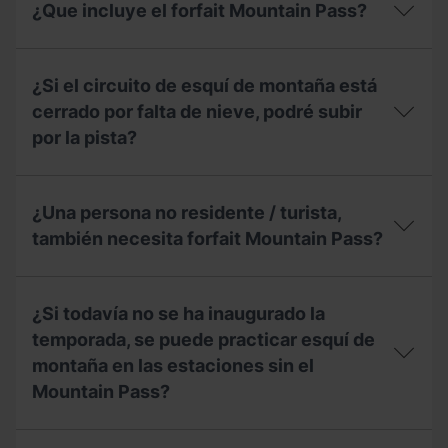
solo
de
¿Que incluye el forfait Mountain Pass?
quiero
la
ir
Federación
un
¿Que
Andorrana
día
incluye
de
¿Si el circuito de esquí de montaña está
a
el
Montañismo
practicar
forfait
cerrado por falta de nieve, podré subir
(FAM)
el
Mountain
para
por la pista?
esquí
Pass?
conseguir
de
el
montaña,
¿Si
forfait
qué
el
Mountain
¿Una persona no residente / turista,
puedo
circuito
Pass?
hacer?
de
también necesita forfait Mountain Pass?
esquí
de
¿Una
montaña
persona
está
¿Si todavía no se ha inaugurado la
no
cerrado
residente
temporada, se puede practicar esquí de
por
/
falta
montaña en las estaciones sin el
turista,
de
Mountain Pass?
también
nieve,
necesita
podré
forfait
subir
¿Si
Mountain