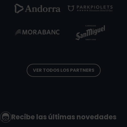
Arcal
Morabanc1.png
Grandvalira
Morabanc
SanMiguel.png
Grandvalira
Ordi
Arcal
VER TODOS LOS PARTNERS
Recibe las últimas novedades