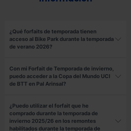
Extraescolar,
Universitario
o
Acompañante
de
la
¿Qué forfaits de temporada tienen
temporada
2025/26?
acceso al Bike Park durante la temporada
de verano 2026?
¿Qué
forfaits
Con mi Forfait de Temporada de invierno,
de
temporada
puedo acceder a la Copa del Mundo UCI
tienen
de BTT en Pal Arinsal?
acceso
al
Bike
Con
Park
mi
¿Puedo utilizar el forfait que he
durante
Forfait
la
de
comprado durante la temporada de
temporada
Temporada
invierno 2025/26 en los remontes
de
de
habilitados durante la temporada de
verano
invierno,