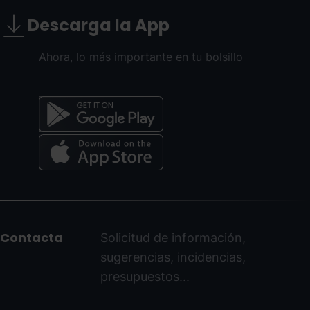
Descarga la App
Ahora, lo más importante en tu bolsillo
Menú
del
peu
Contacta
Solicitud de información,
-
sugerencias, incidencias,
ordinoarcalis.com
presupuestos...