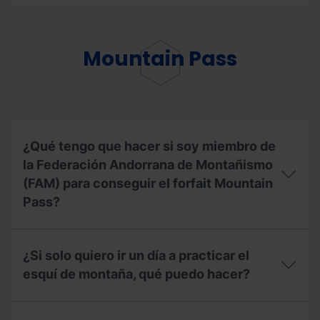
Si
ya
he
usado
Mountain Pass
mi
forfait
de
temporada,
¿puedo
contratar
el
¿Qué tengo que hacer si soy miembro de
seguro
la Federación Andorrana de Montañismo
de
esquí?
(FAM) para conseguir el forfait Mountain
Pass?
¿Qué
tengo
¿Si solo quiero ir un día a practicar el
que
hacer
esquí de montaña, qué puedo hacer?
si
soy
¿Si
miembro