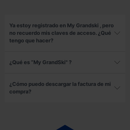
de
2026?
temporada?
Ya estoy registrado en My Grandski , pero
no recuerdo mis claves de acceso. ¿Qué
tengo que hacer?
Ya
estoy
¿Qué es “My GrandSki" ?
registrado
en
My
¿Qué
Grandski
es
¿Cómo puedo descargar la factura de mi
,
“My
pero
GrandSki"
compra?
no
?
recuerdo
¿Cómo
mis
puedo
claves
descargar
de
la
acceso.
factura
¿Qué