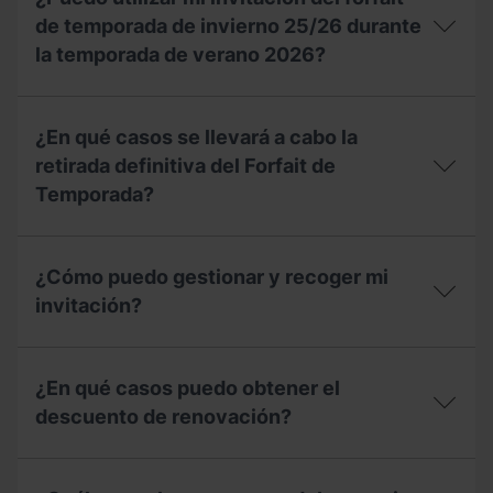
se
la
aplican
de temporada de invierno 25/26 durante
temporada
a
2025-
la temporada de verano 2026?
las
26
unidades
esta
familiares?
¿Puedo
temporada
utilizar
2026-
¿En qué casos se llevará a cabo la
mi
27?
invitación
retirada definitiva del Forfait de
del
Temporada?
forfait
de
temporada
¿En
de
qué
¿Cómo puedo gestionar y recoger mi
invierno
casos
25/26
se
invitación?
durante
llevará
la
a
¿Cómo
temporada
cabo
puedo
de
la
¿En qué casos puedo obtener el
gestionar
verano
retirada
y
descuento de renovación?
2026?
definitiva
recoger
del
mi
Forfait
¿En
invitación?
de
qué