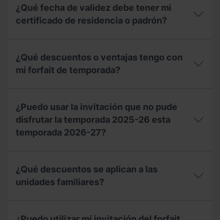
perdido
seguir
¿Qué fecha de validez debe tener mi
mi
para
invitación,
certificado de residencia o padrón?
recibir
¿puedo
un
solicitar
vale
¿Qué
un
de
fecha
duplicado
¿Qué descuentos o ventajas tengo con
compensación
de
en
para
validez
mi forfait de temporada?
taquillas?
la
debe
temporada
tener
2027-
¿Qué
mi
28?
descuentos
certificado
¿Puedo usar la invitación que no pude
o
de
ventajas
disfrutar la temporada 2025-26 esta
residencia
tengo
o
temporada 2026-27?
con
padrón?
mi
forfait
¿Puedo
de
usar
¿Qué descuentos se aplican a las
temporada?
la
invitación
unidades familiares?
que
no
¿Qué
pude
descuentos
disfrutar
¿Puedo utilizar mi invitación del forfait