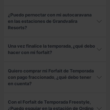
capacidad?
y
el
¿Puedo
precio
pernoctar
¿Puedo pernoctar con mi autocaravana
del
con
área
mi
en las estaciones de Grandvalira
de
autocaravana
Resorts?
autocaravanas
en
en
las
verano?
estaciones
¿Puedo
de
pernoctar
Una vez finalice la temporada, ¿qué debo
Grandvalira
con
Resorts
mi
hacer con mi forfait?
durante
autocaravana
el
en
Una
verano?
las
vez
estaciones
Quiero comprar mi Forfait de Temporada
finalice
de
la
con pago fraccionado, ¿qué debo tener
Grandvalira
temporada,
Resorts?
en cuenta?
¿qué
debo
hacer
Quiero
con
comprar
Con el Forfait de Temporada Freestyle,
mi
mi
forfait?
Forfait
¿Puedo esquiar en la estación de Ordino