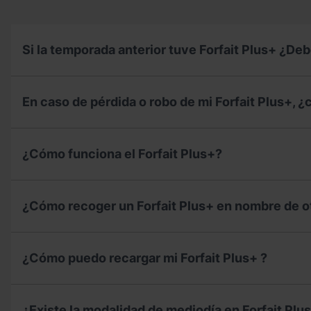
Si la temporada anterior tuve Forfait Plus+ ¿De
Si
la
En caso de pérdida o robo de mi Forfait Plus+, 
temporada
anterior
tuve
En
Forfait
caso
¿Cómo funciona el Forfait Plus+?
Plus+
de
¿Debo
pérdida
volver
o
¿Cómo
a
robo
funciona
¿Cómo recoger un Forfait Plus+ en nombre de o
renovarlo
de
el
para
mi
Forfait
la
Forfait
Plus+?
¿Cómo
nueva
Plus+,
recoger
temporada?
¿Cómo puedo recargar mi Forfait Plus+ ?
¿cómo
un
tengo
Forfait
que
Plus+
¿Cómo
actuar?
en
puedo
¿A
¿Existe la modalidad de mediodía en Forfait Plu