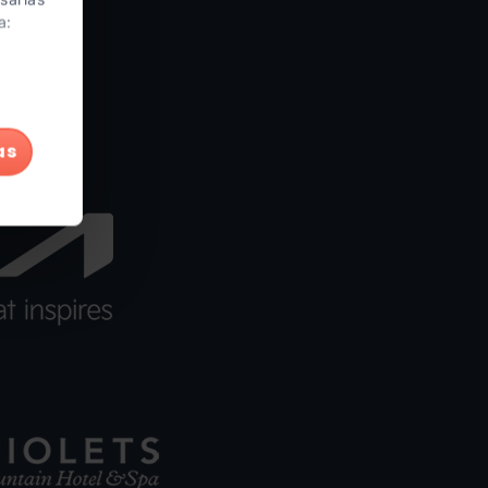
OA
a:
as
Ordino
Arcalís
Ordino
Arcalís