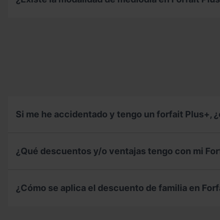
nombre
recargar
dónde
de
mi
me
otra
Forfait
¿Existe
debo
persona?
Plus+
la
dirigir?
?
modalidad
de
mediodía
en
Forfait
Plus+?
Si me he accidentado y tengo un forfait Plus+, ¿
Si
me
¿Qué descuentos y/o ventajas tengo con mi For
he
accidentado
y
¿Qué
tengo
descuentos
¿Cómo se aplica el descuento de familia en Forf
un
y/o
forfait
ventajas
Plus+,
tengo
¿Cómo
¿cuáles
con
se