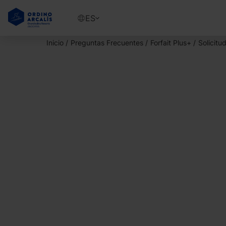
Pasar
al
Show
ES
contenido
available
principal
languages
Inicio
Preguntas Frecuentes
Forfait Plus+
Solicitu
Mostrar
mensaje