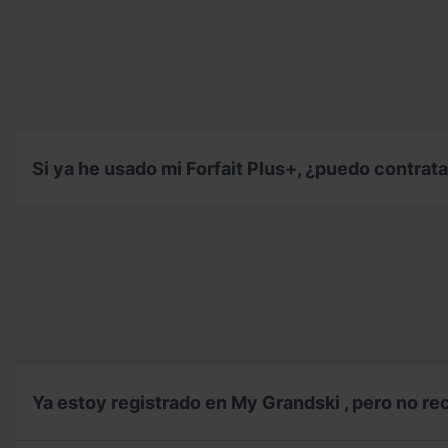
son
mi
aplica
los
Forfait
el
pasos
Plus+?
descuento
a
de
seguir?
familia
en
Forfait
Plus+?
Si ya he usado mi Forfait Plus+, ¿puedo contrata
Si
ya
he
usado
mi
Forfait
Plus+,
¿puedo
contratar
o
quitar
Ya estoy registrado en My Grandski , pero no r
el
seguro