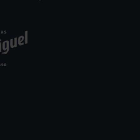
Ordino
Arcalís