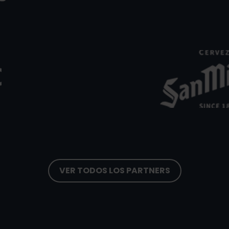
Morabanc
SanMiguel.png
Grandvalira
VER TODOS LOS PARTNERS