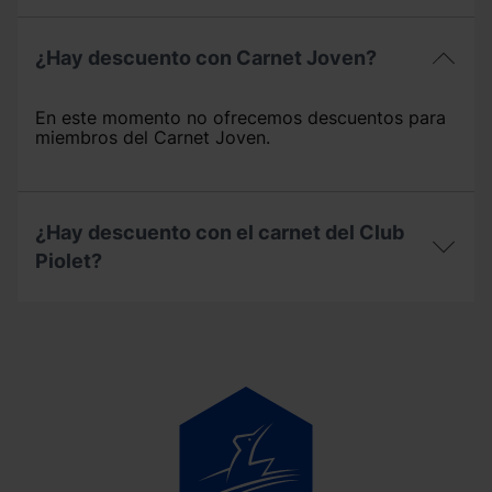
¿Hay
descuento
¿Hay descuento con Carnet Joven?
para
familias
¿Hay
numerosas?
descuento
En este momento no ofrecemos descuentos para
con
miembros del Carnet Joven.
Carnet
Joven?
¿Hay descuento con el carnet del Club
Piolet?
¿Hay
descuento
con
el
carnet
del
Club
Piolet?