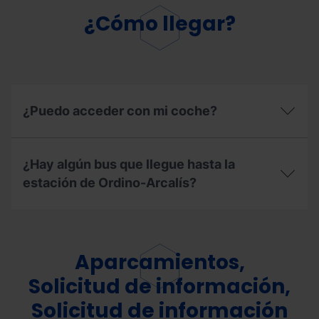
¿Cómo llegar?
¿Puedo acceder con mi coche?
¿Puedo
acceder
¿Hay algún bus que llegue hasta la
con
mi
estación de Ordino-Arcalís?
coche?
¿Hay
algún
bus
que
Aparcamientos,
llegue
hasta
Solicitud de información,
la
Solicitud de información
estación
de