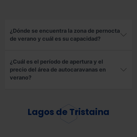
Ordino-
Arcalís?
¿Dónde se encuentra la zona de pernocta
de verano y cuál es su capacidad?
¿Dónde
se
¿Cuál es el período de apertura y el
encuentra
la
precio del área de autocaravanas en
zona
verano?
de
pernocta
de
¿Cuál
verano
es
y
el
cuál
período
Lagos de Tristaina
es
de
su
apertura
capacidad?
y
el
precio