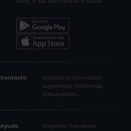
Ahora, lo más importante en tu bolsillo
Menú
del
peu
Contacta
Solicitud de información,
-
sugerencias, incidencias,
ordinoarcalis.com
presupuestos...
Ayuda
Preguntas frecuentes