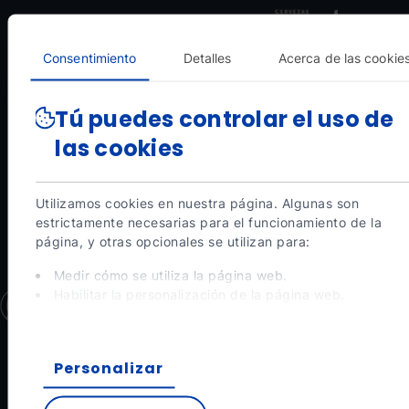
Morabanc1.png
Grandvalira
Morabanc
SanMiguel.png
Grandvalira
Ordi
Arcal
Consentimiento
Detalles
Acerca de las cookie
Tú puedes controlar el uso de
las cookies
VER TODOS LOS PARTNERS
Utilizamos cookies en nuestra página. Algunas son
estrictamente necesarias para el funcionamiento de la
página, y otras opcionales se utilizan para:
Medir cómo se utiliza la página web.
Habilitar la personalización de la página web.
Recibe las últimas novedades
Para publicidad, marketing y redes sociales.
Al pinchar en 'Aceptar todas', permite la instalación de las
y sigue conectado con Ordino Arcalís
cookies. Si prefieres configurarlas tú mismo, pincha en
Personalizar
'Configurar'.