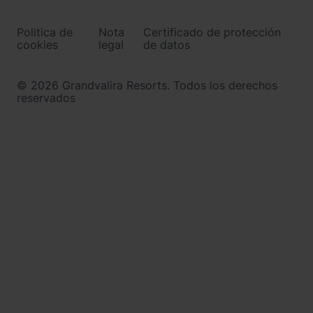
Menú
inferior
-
Politica de
Nota
Certificado de protección
ordinoarcalis.com
cookies
legal
de datos
© 2026 Grandvalira Resorts. Todos los derechos
reservados