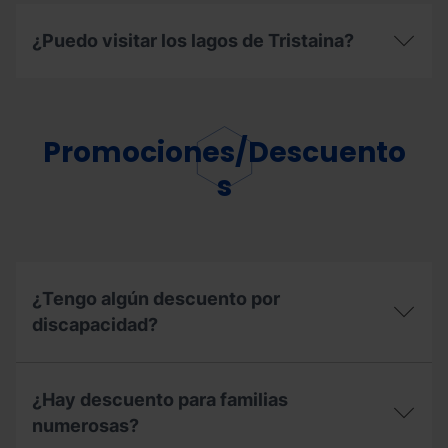
del
área
¿Puedo visitar los lagos de Tristaina?
de
autocaravanas
en
¿Puedo
verano?
visitar
los
lagos
Promociones/Descuento
de
Tristaina?
s
¿Tengo algún descuento por
discapacidad?
¿Tengo
algún
¿Hay descuento para familias
descuento
por
numerosas?
discapacidad?