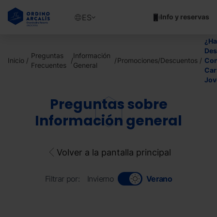
Pasar
al
Show
ES
Info y reservas
contenido
available
principal
languages
¿Ha
Mostrar
Des
Preguntas
Información
mensaje
Inicio
Promociones/Descuentos
Co
Frecuentes
General
Car
Jov
Preguntas sobre
Información general
Volver a la pantalla principal
Filtrar por:
Invierno
Verano