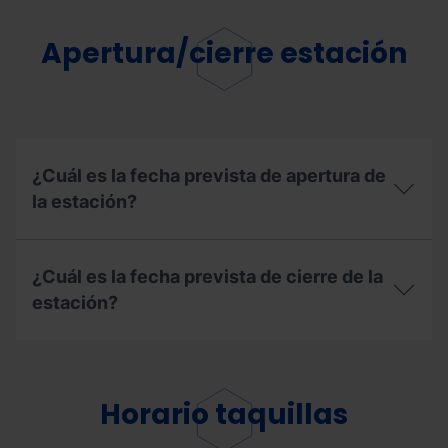
Apertura/cierre estación
¿Cuál es la fecha prevista de apertura de
la estación?
¿Cuál
es
¿Cuál es la fecha prevista de cierre de la
la
fecha
estación?
prevista
de
¿Cuál
apertura
es
de
la
la
fecha
Horario taquillas
estación?
prevista
de