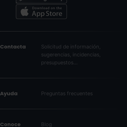
Menú
del
peu
Contacta
Solicitud de información,
-
sugerencias, incidencias,
ordinoarcalis.com
presupuestos...
Ayuda
Preguntas frecuentes
Conoce
Blog