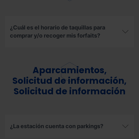
cierre
de
la
estación?
¿Cuál es el horario de taquillas para
comprar y/o recoger mis forfaits?
¿Cuál
es
el
horario
Aparcamientos,
de
taquillas
Solicitud de información,
para
Solicitud de información
comprar
y/o
recoger
mis
forfaits?
¿La estación cuenta con parkings?