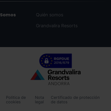
Somos
Quién somos
Grandvalira Resorts
Menú
inferior
-
Politica de
Nota
Certificado de protección
ordinoarcalis.com
cookies
legal
de datos