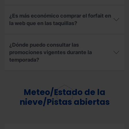
Super
Carnet
3?
Jove?
¿Es más económico comprar el forfait en
la web que en las taquillas?
¿Es
más
¿Dónde puedo consultar las
económico
comprar
promociones vigentes durante la
el
temporada?
forfait
en
la
¿Dónde
web
puedo
que
consultar
en
las
Meteo/Estado de la
las
promociones
taquillas?
vigentes
nieve/Pistas abiertas
durante
la
temporada?