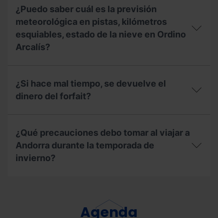
¿Puedo saber cuál es la previsión
meteorológica en pistas, kilómetros
esquiables, estado de la nieve en Ordino
Arcalís?
¿Puedo
saber
¿Si hace mal tiempo, se devuelve el
cuál
es
dinero del forfait?
la
previsión
¿Si
meteorológica
hace
en
¿Qué precauciones debo tomar al viajar a
mal
pistas,
tiempo,
Andorra durante la temporada de
kilómetros
se
esquiables,
invierno?
devuelve
estado
el
de
dinero
¿Qué
la
del
precauciones
nieve
forfait?
debo
en
tomar
Agenda
Ordino
al