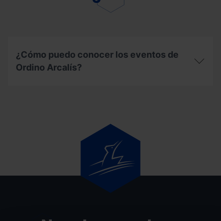
Arcalís?
viajar
a
Andorra
durante
la
temporada
¿Cómo puedo conocer los eventos de
de
Ordino Arcalís?
invierno?
¿Cómo
puedo
conocer
los
eventos
de
Ordino
Arcalís?