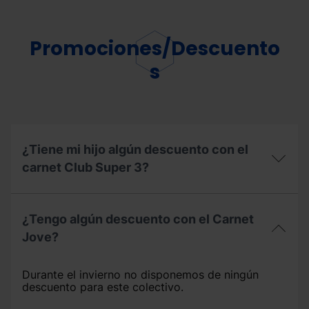
¿La
estación
cuenta
con
Promociones/Descuento
parkings?
s
¿Tiene mi hijo algún descuento con el
carnet Club Super 3?
¿Tiene
mi
¿Tengo algún descuento con el Carnet
hijo
algún
Jove?
descuento
¿Tengo
con
algún
el
Durante el invierno no disponemos de ningún
descuento
carnet
descuento para este colectivo.
con
Club
el