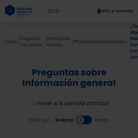
Pasar
al
Show
ES
Info y reservas
contenido
available
principal
languages
¿Te
Mostrar
Alg
mensaje
Preguntas
Información
Des
Inicio
Promociones/Descuentos
Frecuentes
General
Con
Car
Jov
Preguntas sobre
Información general
Volver a la pantalla principal
Filtrar por:
Invierno
Verano