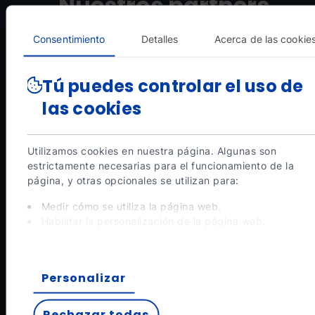
Nuestros partners
Consentimiento
Detalles
Acerca de las cookie
BCA_BLANCO.png
Grandvalira
BCA
BUFF.png
Grandvalira
Buff
OA
Tú puedes controlar el uso de
las cookies
OYSHO.png
Grandvalira
OYSHO
kIA.png
Grandvalira
Ordi
Arcal
Utilizamos cookies en nuestra página. Algunas son
estrictamente necesarias para el funcionamiento de la
página, y otras opcionales se utilizan para:
Andorra
Grandvalira
Andorra
Parkpiolet1.png
Grandvalira
Ordi
Arcal
Medir cómo se utiliza la página web.
Habilitar la personalización de la página web.
Para publicidad, marketing y redes sociales.
Morabanc1.png
Grandvalira
Morabanc
SanMiguel.png
Grandvalira
Ordi
Al pinchar en 'Aceptar todas', permite la instalación de las
Arcal
cookies. Si prefieres configurarlas tú mismo, pincha en
Personalizar
'Configurar'.
Rechazar todas