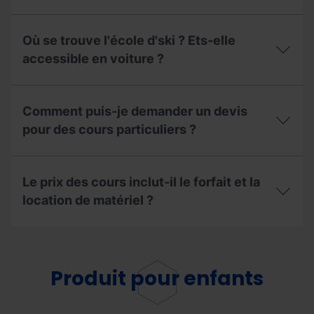
enfants
réserver
peuvent-
un
Est-
ils
cours ?
il
suivre
Où se trouve l'école d'ski ? Ets-elle
conseillé
le
de
accessible en voiture ?
même
réserver
cours ?
les
Où
cours
se
de
Comment puis-je demander un devis
trouve
ski ?
l'école d'ski
pour des cours particuliers ?
?
Ets-
Comment
elle
puis-
accessible
Le prix des cours inclut-il le forfait et la
je
en
demander
location de matériel ?
voiture ?
un
devis
Le
pour
prix
des
des
cours
cours
Produit pour enfants
particuliers ?
inclut-
il
le