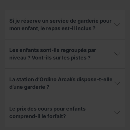
forfait
et
la
location
Si je réserve un service de garderie pour
de
mon enfant, le repas est-il inclus ?
matériel ?
Si
je
Les enfants sont-ils regroupés par
réserve
un
niveau ? Vont-ils sur les pistes ?
service
de
Les
garderie
enfants
pour
La station d’Ordino Arcalís dispose-t-elle
sont-
mon
ils
d’une garderie ?
enfant,
regroupés
le
par
repas
La
niveau ?
est-
station
Vont-
Le prix des cours pour enfants
il
d’Ordino Arcalís
ils
inclus ?
dispose-
comprend-il le forfait?
sur
t-
les
elle
pistes ?
Le