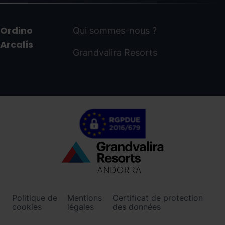
Ordino
Qui sommes-nous ?
Arcalís
Grandvalira Resorts
Menú
inferior
-
Politique de
Mentions
Certificat de protection
ordinoarcalis.com
cookies
légales
des données