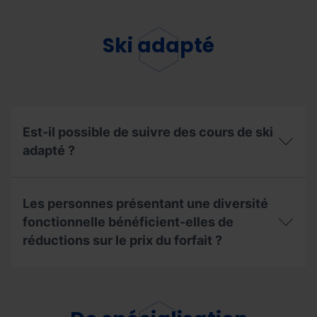
d’une
prix
garderie ?
des
cours
Ski adapté
pour
enfants
comprend-
il
le
forfait?
Est-il possible de suivre des cours de ski
adapté ?
Est-
il
Les personnes présentant une diversité
possible
de
fonctionnelle bénéficient-elles de
suivre
réductions sur le prix du forfait ?
des
cours
de
Les
ski
personnes
adapté ?
présentant
une