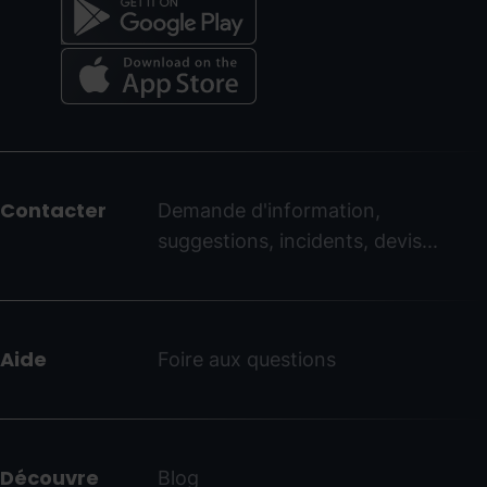
Menú
del
peu
Contacter
Demande d'information,
-
suggestions, incidents, devis...
ordinoarcalis.com
Aide
Foire aux questions
Découvre
Blog