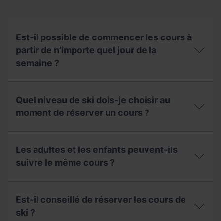
Est-il possible de commencer les cours à
partir de n’importe quel jour de la
semaine ?
Est-
il
Quel niveau de ski dois-je choisir au
possible
de
moment de réserver un cours ?
commencer
les
Quel
cours
niveau
à
Les adultes et les enfants peuvent-ils
de
partir
ski
suivre le même cours ?
de
dois-
n’importe
je
quel
Les
choisir
jour
adultes
au
Est-il conseillé de réserver les cours de
de
et
moment
la
les
ski ?
de
semaine ?