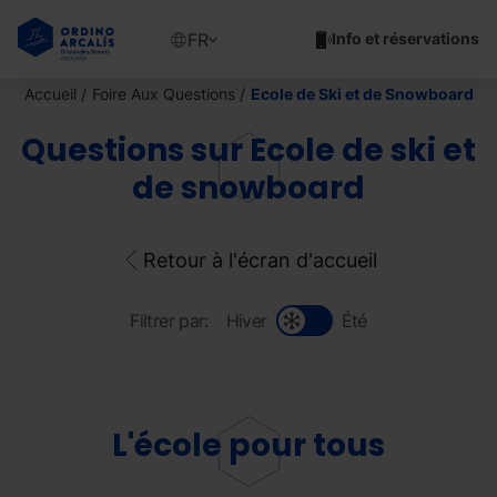
Aller
au
Show
FR
Info et réservations
contenu
available
principal
languages
Accueil
Foire Aux Questions
Ecole de Ski et de Snowboard
Voir
le
Questions sur Ecole de ski et
message
de snowboard
Retour à l'écran d'accueil
Filtrer par:
Hiver
Été
L'école pour tous