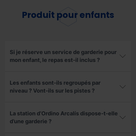
prix
des
des
cours
cours
Produit pour enfants
particuliers ?
inclut-
il
le
forfait
et
la
location
Si je réserve un service de garderie pour
de
mon enfant, le repas est-il inclus ?
matériel ?
Si
je
Les enfants sont-ils regroupés par
réserve
un
niveau ? Vont-ils sur les pistes ?
service
de
Les
garderie
enfants
pour
La station d’Ordino Arcalís dispose-t-elle
sont-
mon
ils
d’une garderie ?
enfant,
regroupés
le
par
repas
La