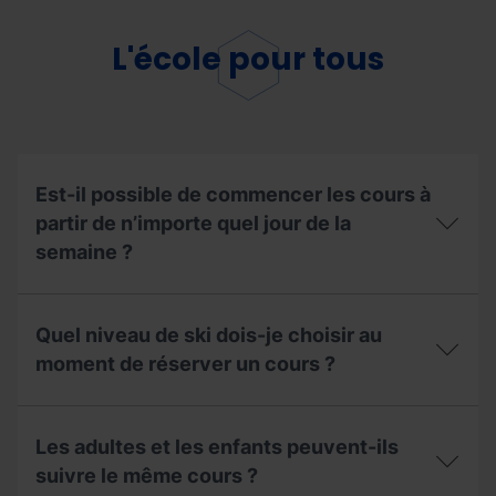
L'école pour tous
Est-il possible de commencer les cours à
partir de n’importe quel jour de la
semaine ?
Est-
il
Quel niveau de ski dois-je choisir au
possible
de
moment de réserver un cours ?
commencer
les
Quel
cours
niveau
à
Les adultes et les enfants peuvent-ils
de
partir
ski
suivre le même cours ?
de
dois-