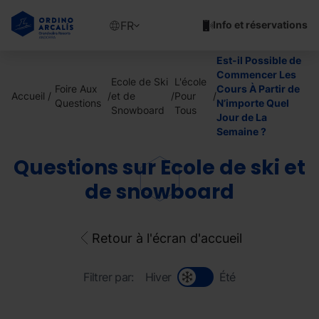
Aller
au
Show
FR
Info et réservations
contenu
available
principal
languages
Est-il Possible de
Voir
Commencer Les
Ecole de Ski
L'école
le
Foire Aux
Cours À Partir de
Accueil
et de
Pour
message
Questions
N’importe Quel
Snowboard
Tous
Jour de La
Semaine ?
Questions sur Ecole de ski et
de snowboard
Retour à l'écran d'accueil
Filtrer par:
Hiver
Été