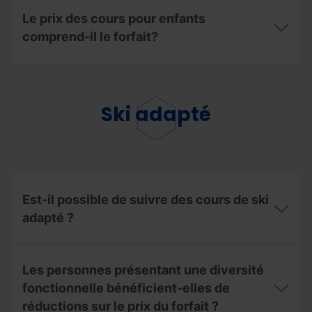
niveau ?
est-
station
Vont-
Le prix des cours pour enfants
il
d’Ordino Arcalís
ils
inclus ?
dispose-
comprend-il le forfait?
sur
t-
les
elle
pistes ?
Le
d’une
prix
garderie ?
des
cours
Ski adapté
pour
enfants
comprend-
il
le
forfait?
Est-il possible de suivre des cours de ski
adapté ?
Est-
il
Les personnes présentant une diversité
possible
de
fonctionnelle bénéficient-elles de
suivre
réductions sur le prix du forfait ?