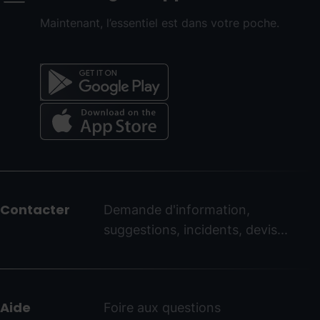
Maintenant, l’essentiel est dans votre poche.
Menú
del
peu
Contacter
Demande d'information,
-
suggestions, incidents, devis...
ordinoarcalis.com
Aide
Foire aux questions