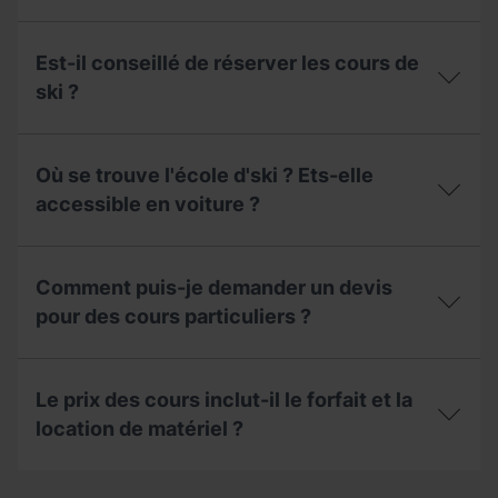
n’importe
je
quel
Les
choisir
jour
adultes
au
Est-il conseillé de réserver les cours de
de
et
moment
la
les
ski ?
de
semaine ?
enfants
réserver
peuvent-
un
Est-
ils
cours ?
il
suivre
Où se trouve l'école d'ski ? Ets-elle
conseillé
le
de
accessible en voiture ?
même
réserver
cours ?
les
Où
cours
se
de
Comment puis-je demander un devis
trouve
ski ?
l'école d'ski
pour des cours particuliers ?
?
Ets-
Comment
elle
puis-
accessible
Le prix des cours inclut-il le forfait et la
je
en
demander
location de matériel ?
voiture ?
un
devis
Le
pour